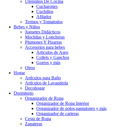
Utensilios De Cocina
Cucharones
Cuchillos
Afilador
Termos y Tomatodos
Bebes y Niños
Juguetes Didácticos
Mochilas y Loncheras
Plumones Y Pizarras
Accesorios para bebes
Articulos de Aseo
Collets y Ganchos
Gorros y más
Otros
Hogar
Artículos para Baño
Artículos de Lavandería
Decohogar
Dormitorio
Organizador de Ropa
Organizador de Ropa Interior
Organizador de polos,pantalones y más
Organizador de carteras
Cesta de Ropa
Zapateras