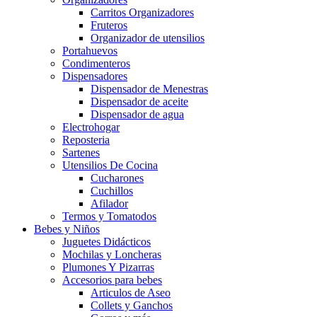
Carritos Organizadores
Fruteros
Organizador de utensilios
Portahuevos
Condimenteros
Dispensadores
Dispensador de Menestras
Dispensador de aceite
Dispensador de agua
Electrohogar
Reposteria
Sartenes
Utensilios De Cocina
Cucharones
Cuchillos
Afilador
Termos y Tomatodos
Bebes y Niños
Juguetes Didácticos
Mochilas y Loncheras
Plumones Y Pizarras
Accesorios para bebes
Articulos de Aseo
Collets y Ganchos