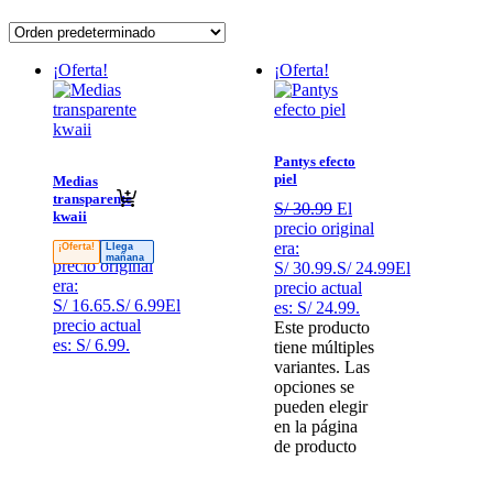
¡Oferta!
¡Oferta!
Pantys efecto
piel
Medias
transparente
S/
30.99
El
kwaii
precio original
S/
16.65
El
era:
¡Oferta!
Llega
mañana
precio original
S/ 30.99.
S/
24.99
El
era:
precio actual
S/ 16.65.
S/
6.99
El
es: S/ 24.99.
precio actual
Este producto
es: S/ 6.99.
tiene múltiples
variantes. Las
opciones se
pueden elegir
en la página
de producto