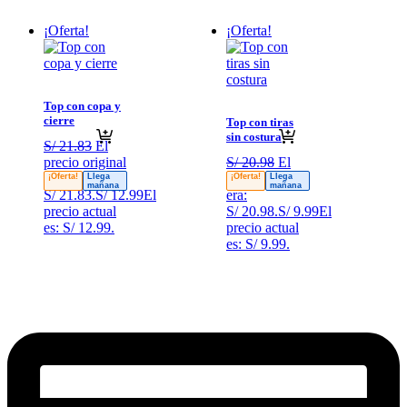
¡Oferta!
¡Oferta!
Top con copa y
cierre
Top con tiras
sin costura
S/
21.83
El
precio original
S/
20.98
El
era:
precio original
¡Oferta!
Llega
¡Oferta!
Llega
mañana
mañana
S/ 21.83.
S/
12.99
El
era:
precio actual
S/ 20.98.
S/
9.99
El
es: S/ 12.99.
precio actual
es: S/ 9.99.