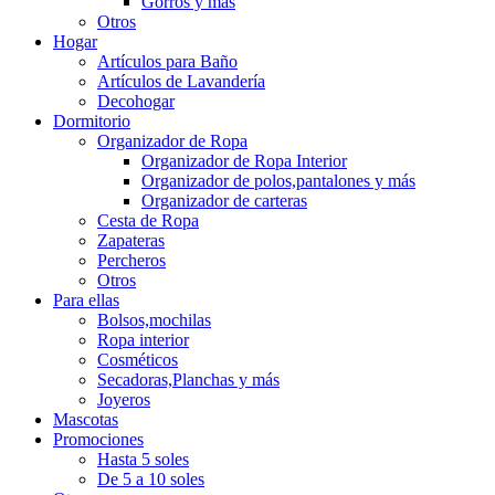
Gorros y más
Otros
Hogar
Artículos para Baño
Artículos de Lavandería
Decohogar
Dormitorio
Organizador de Ropa
Organizador de Ropa Interior
Organizador de polos,pantalones y más
Organizador de carteras
Cesta de Ropa
Zapateras
Percheros
Otros
Para ellas
Bolsos,mochilas
Ropa interior
Cosméticos
Secadoras,Planchas y más
Joyeros
Mascotas
Promociones
Hasta 5 soles
De 5 a 10 soles