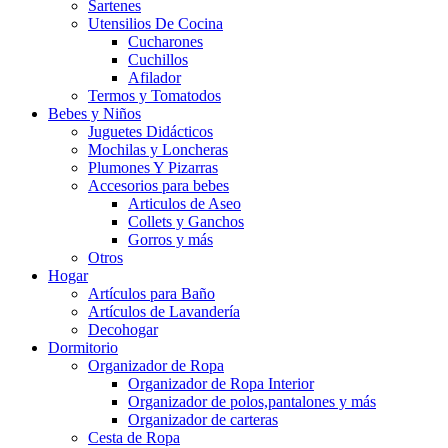
Sartenes
Utensilios De Cocina
Cucharones
Cuchillos
Afilador
Termos y Tomatodos
Bebes y Niños
Juguetes Didácticos
Mochilas y Loncheras
Plumones Y Pizarras
Accesorios para bebes
Articulos de Aseo
Collets y Ganchos
Gorros y más
Otros
Hogar
Artículos para Baño
Artículos de Lavandería
Decohogar
Dormitorio
Organizador de Ropa
Organizador de Ropa Interior
Organizador de polos,pantalones y más
Organizador de carteras
Cesta de Ropa