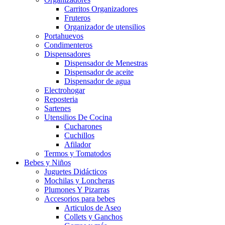
Carritos Organizadores
Fruteros
Organizador de utensilios
Portahuevos
Condimenteros
Dispensadores
Dispensador de Menestras
Dispensador de aceite
Dispensador de agua
Electrohogar
Reposteria
Sartenes
Utensilios De Cocina
Cucharones
Cuchillos
Afilador
Termos y Tomatodos
Bebes y Niños
Juguetes Didácticos
Mochilas y Loncheras
Plumones Y Pizarras
Accesorios para bebes
Articulos de Aseo
Collets y Ganchos