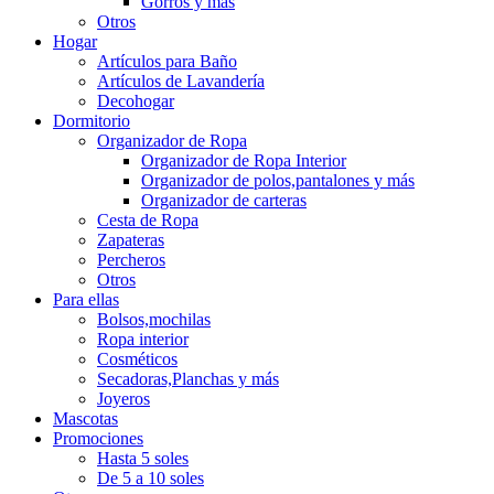
Gorros y más
Otros
Hogar
Artículos para Baño
Artículos de Lavandería
Decohogar
Dormitorio
Organizador de Ropa
Organizador de Ropa Interior
Organizador de polos,pantalones y más
Organizador de carteras
Cesta de Ropa
Zapateras
Percheros
Otros
Para ellas
Bolsos,mochilas
Ropa interior
Cosméticos
Secadoras,Planchas y más
Joyeros
Mascotas
Promociones
Hasta 5 soles
De 5 a 10 soles