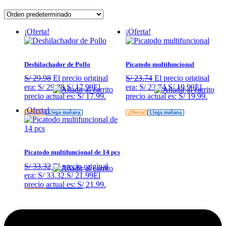
¡Oferta!
¡Oferta!
Deshilachador de Pollo
Picatodo multifuncional
S/
29.98
El precio original
S/
23.74
El precio original
era: S/ 29.98.
S/
17.99
El
era: S/ 23.74.
S/
19.99
El
precio actual es: S/ 17.99.
precio actual es: S/ 19.99.
¡Oferta!
¡Oferta!
Llega mañana
¡Oferta!
Llega mañana
Picatodo multifuncional de 14 pcs
S/
33.32
El precio original
era: S/ 33.32.
S/
21.99
El
precio actual es: S/ 21.99.
¡Oferta!
Llega mañana