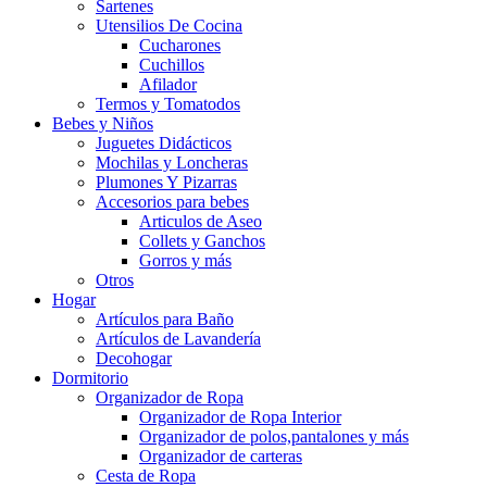
Sartenes
Utensilios De Cocina
Cucharones
Cuchillos
Afilador
Termos y Tomatodos
Bebes y Niños
Juguetes Didácticos
Mochilas y Loncheras
Plumones Y Pizarras
Accesorios para bebes
Articulos de Aseo
Collets y Ganchos
Gorros y más
Otros
Hogar
Artículos para Baño
Artículos de Lavandería
Decohogar
Dormitorio
Organizador de Ropa
Organizador de Ropa Interior
Organizador de polos,pantalones y más
Organizador de carteras
Cesta de Ropa