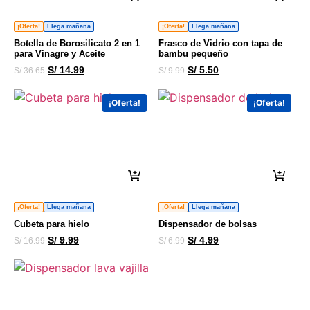
¡Oferta!
Llega mañana
¡Oferta!
Llega mañana
Botella de Borosilicato 2 en 1
Frasco de Vidrio con tapa de
para Vinagre y Aceite
bambu pequeño
S/
14.99
S/
5.50
S/
36.65
S/
9.99
¡Oferta!
¡Oferta!
¡Oferta!
Llega mañana
¡Oferta!
Llega mañana
Cubeta para hielo
Dispensador de bolsas
S/
9.99
S/
4.99
S/
16.99
S/
6.99