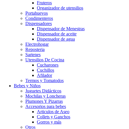
Fruteros
Organizador de utensilios
Portahuevos
Condimenteros
Dispensadores
Dispensador de Menestras
Dispensador de aceite
Dispensador de agua
Electrohogar
Reposteria
Sartenes
Utensilios De Cocina
Cucharones
Cuchillos
Afilador
Termos y Tomatodos
Bebes y Niños
Juguetes Didácticos
Mochilas y Loncheras
Plumones Y Pizarras
Accesorios para bebes
Articulos de Aseo
Collets y Ganchos
Gorros y más
Otros