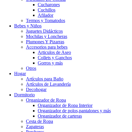
Cucharones
Cuchillos
Afilador
Termos y Tomatodos
Bebes y Niños
Juguetes Didácticos
Mochilas y Loncheras
Plumones Y Pizarras
Accesorios para bebes
Articulos de Aseo
Collets y Ganchos
Gorros y más
Otros
Hogar
Artículos para Baño
Artículos de Lavandería
Decohogar
Dormitorio
Organizador de Ropa
Organizador de Ropa Interior
Organizador de polos,pantalones y más
Organizador de carteras
Cesta de Ropa
Zapateras
Percheros