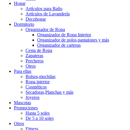
Hogar
Artículos para Baño
Artículos de Lavandería
Decohogar
Dormitorio
Organizador de Ropa
Organizador de Ropa Interior
Organizador de polos,pantalones y más
Organizador de carteras
Cesta de Ropa
Zapateras
Percheros
Otros
Para ellas
Bolsos,mochilas
Ropa interior
Cosméticos
Secadoras,Planchas y más
Joyeros
Mascotas
Promociones
Hasta 5 soles
De 5 a 10 soles
Otros
Fitness