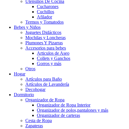
Utensilios De Cocina
Cucharones
Cuchillos
Afilador
Termos y Tomatodos
Bebes y Niños
Juguetes Didácticos
Mochilas y Loncheras
Plumones Y Pizarras
Accesorios para bebes
Articulos de Aseo
Collets y Ganchos
Gorros y más
Otros
Hogar
Artículos para Baño
Artículos de Lavandería
Decohogar
Dormitorio
Organizador de Ropa
Organizador de Ropa Interior
Organizador de polos,pantalones y más
Organizador de carteras
Cesta de Ropa
Zapateras