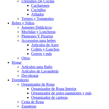
Utensilios De Cocina
Cucharones
Cuchillos
Afilador
Termos y Tomatodos
Bebes y Niños
Juguetes Didácticos
Mochilas y Loncheras
Plumones Y Pizarras
Accesorios para bebes
Articulos de Aseo
Collets y Ganchos
Gorros y más
Otros
Hogar
Artículos para Baño
Artículos de Lavandería
Decohogar
Dormitorio
Organizador de Ropa
Organizador de Ropa Interior
Organizador de polos,pantalones y más
Organizador de carteras
Cesta de Ropa
Zapateras