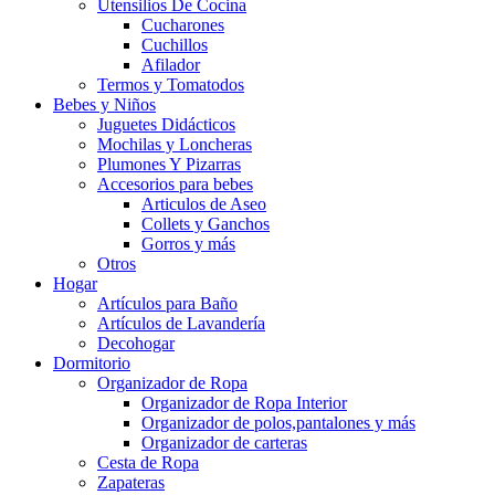
Utensilios De Cocina
Cucharones
Cuchillos
Afilador
Termos y Tomatodos
Bebes y Niños
Juguetes Didácticos
Mochilas y Loncheras
Plumones Y Pizarras
Accesorios para bebes
Articulos de Aseo
Collets y Ganchos
Gorros y más
Otros
Hogar
Artículos para Baño
Artículos de Lavandería
Decohogar
Dormitorio
Organizador de Ropa
Organizador de Ropa Interior
Organizador de polos,pantalones y más
Organizador de carteras
Cesta de Ropa
Zapateras