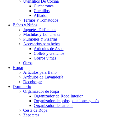
Utensilios De Cocina
Cucharones
Cuchillos
Afilador
Termos y Tomatodos
Bebes y Niños
Juguetes Didácticos
Mochilas y Loncheras
Plumones Y Pizarras
Accesorios para bebes
Articulos de Aseo
Collets y Ganchos
Gorros y más
Otros
Hogar
Artículos para Baño
Artículos de Lavandería
Decohogar
Dormitorio
Organizador de Ropa
Organizador de Ropa Interior
Organizador de polos,pantalones y más
Organizador de carteras
Cesta de Ropa
Zapateras