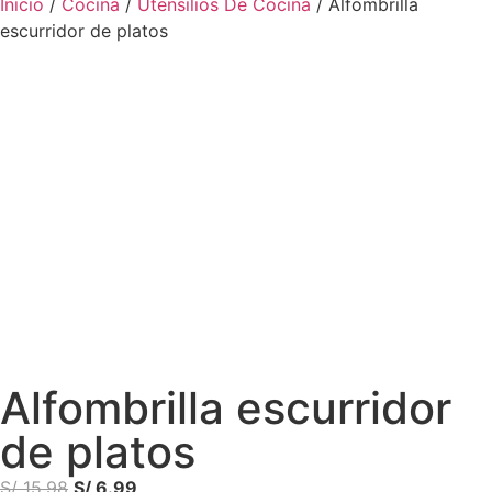
Inicio
/
Cocina
/
Utensilios De Cocina
/ Alfombrilla
escurridor de platos
Alfombrilla escurridor
de platos
S/
15.98
S/
6.99