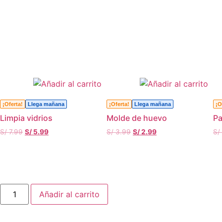
¡Oferta!
Llega mañana
¡Oferta!
Llega mañana
¡O
Limpia vidrios
Molde de huevo
Pa
S/
7.99
S/
5.99
S/
3.99
S/
2.99
S/
Añadir al carrito