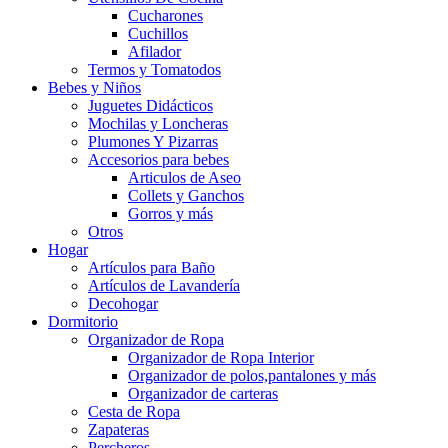
Cucharones
Cuchillos
Afilador
Termos y Tomatodos
Bebes y Niños
Juguetes Didácticos
Mochilas y Loncheras
Plumones Y Pizarras
Accesorios para bebes
Articulos de Aseo
Collets y Ganchos
Gorros y más
Otros
Hogar
Artículos para Baño
Artículos de Lavandería
Decohogar
Dormitorio
Organizador de Ropa
Organizador de Ropa Interior
Organizador de polos,pantalones y más
Organizador de carteras
Cesta de Ropa
Zapateras
Percheros