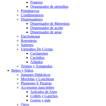
Fruteros
Organizador de utensilios
Portahuevos
Condimenteros
Dispensadores
Dispensador de Menestras
Dispensador de aceite
Dispensador de agua
Electrohogar
Reposteria
Sartenes
Utensilios De Cocina
Cucharones
Cuchillos
Afilador
Termos y Tomatodos
Bebes y Niños
Juguetes Didácticos
Mochilas y Loncheras
Plumones Y Pizarras
Accesorios para bebes
Articulos de Aseo
Collets y Ganchos
Gorros y más
Otros