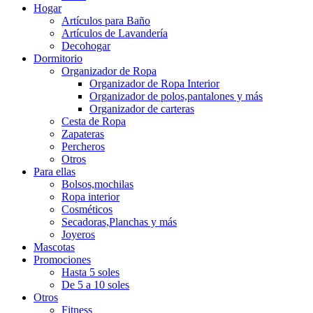
Hogar
Artículos para Baño
Artículos de Lavandería
Decohogar
Dormitorio
Organizador de Ropa
Organizador de Ropa Interior
Organizador de polos,pantalones y más
Organizador de carteras
Cesta de Ropa
Zapateras
Percheros
Otros
Para ellas
Bolsos,mochilas
Ropa interior
Cosméticos
Secadoras,Planchas y más
Joyeros
Mascotas
Promociones
Hasta 5 soles
De 5 a 10 soles
Otros
Fitness