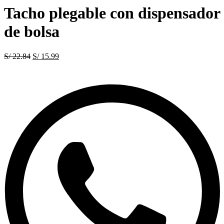
Tacho plegable con dispensador
de bolsa
S/
22.84
El
S/
15.99
El
precio
precio
original
actual
era:
es:
S/ 22.84.
S/ 15.99.