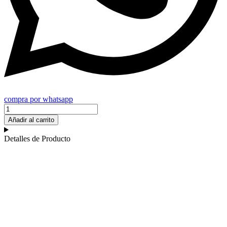
compra por whatsapp
Tacho
plegable
Añadir al carrito
con
dispensador
Detalles de Producto
de
bolsa
cantidad