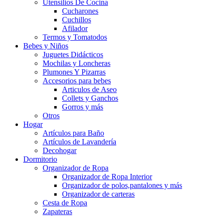
Utensilios De Cocina
Cucharones
Cuchillos
Afilador
Termos y Tomatodos
Bebes y Niños
Juguetes Didácticos
Mochilas y Loncheras
Plumones Y Pizarras
Accesorios para bebes
Articulos de Aseo
Collets y Ganchos
Gorros y más
Otros
Hogar
Artículos para Baño
Artículos de Lavandería
Decohogar
Dormitorio
Organizador de Ropa
Organizador de Ropa Interior
Organizador de polos,pantalones y más
Organizador de carteras
Cesta de Ropa
Zapateras