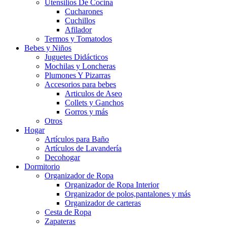
Utensilios De Cocina
Cucharones
Cuchillos
Afilador
Termos y Tomatodos
Bebes y Niños
Juguetes Didácticos
Mochilas y Loncheras
Plumones Y Pizarras
Accesorios para bebes
Articulos de Aseo
Collets y Ganchos
Gorros y más
Otros
Hogar
Artículos para Baño
Artículos de Lavandería
Decohogar
Dormitorio
Organizador de Ropa
Organizador de Ropa Interior
Organizador de polos,pantalones y más
Organizador de carteras
Cesta de Ropa
Zapateras