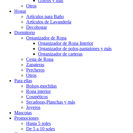
Gorros y más
Otros
Hogar
Artículos para Baño
Artículos de Lavandería
Decohogar
Dormitorio
Organizador de Ropa
Organizador de Ropa Interior
Organizador de polos,pantalones y más
Organizador de carteras
Cesta de Ropa
Zapateras
Percheros
Otros
Para ellas
Bolsos,mochilas
Ropa interior
Cosméticos
Secadoras,Planchas y más
Joyeros
Mascotas
Promociones
Hasta 5 soles
De 5 a 10 soles