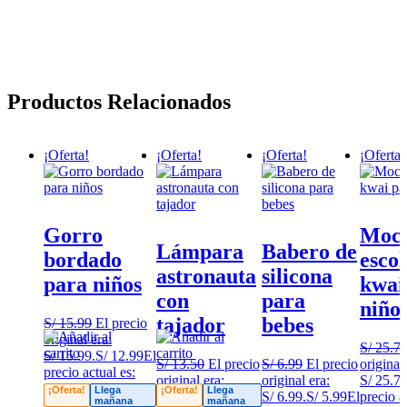
Productos Relacionados
¡Oferta!
¡Oferta!
¡Oferta!
¡Oferta!
Gorro
Moch
Lámpara
Babero de
bordado
esco
astronauta
silicona
para niños
kwai
con
para
niño
tajador
bebes
S/
15.99
El precio
original era:
S/
25.7
S/ 15.99.
S/
12.99
El
S/
13.50
El precio
S/
6.99
El precio
original 
precio actual es:
original era:
original era:
S/ 25.70
S/ 12.99.
¡Oferta!
Llega
¡Oferta!
Llega
S/ 13.50.
S/
9.99
El
S/ 6.99.
S/
5.99
El
precio a
mañana
mañana