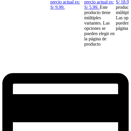
precio actual es:
precio actual es:
S/ 18.99
S/ 9.99.
S/ 5.99.
Este
producto
producto tiene
múltiple
múltiples
Las opc
variantes. Las
pueden e
opciones se
página 
pueden elegir en
la página de
producto
Este producto no está disponible porque no quedan existencias.