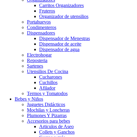
Carritos Organizadores
Fruteros
Organizador de utensilios
Portahuevos
Condimenteros
Dispensadores
Dispensador de Menestras
Dispensador de aceite
Dispensador de agua
Electrohogar
Reposteria
Sartenes
Utensilios De Cocina
Cucharones
Cuchillos
Afilador
Termos y Tomatodos
Bebes y Niños
Juguetes Didácticos
Mochilas y Loncheras
Plumones Y Pizarras
Accesorios para bebes
Articulos de Aseo
Collets y Ganchos