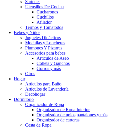
Sartenes
Utensilios De Cocina
Cucharones
Cuchillos
Afilador
Termos y Tomatodos
Bebes y Niños
Juguetes Didácticos
Mochilas y Loncheras
Plumones Y Pizarras
Accesorios para bebes
Articulos de Aseo
Collets y Ganchos
Gorros y más
Otros
Hogar
Artículos para Baño
Artículos de Lavandería
Decohogar
Dormitorio
Organizador de Ropa
Organizador de Ropa Interior
Organizador de polos,pantalones y más
Organizador de carteras
Cesta de Ropa