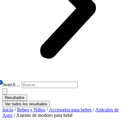
0
Search ...
Resultados
Ver todos los resultados
Inicio
/
Bebes y Niños
/
Accesorios para bebes
/
Articulos de
Aseo
/ Asiento de inodoro para bebé