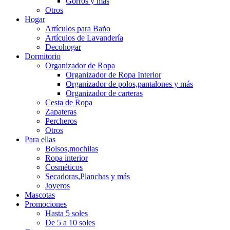
Gorros y más
Otros
Hogar
Artículos para Baño
Artículos de Lavandería
Decohogar
Dormitorio
Organizador de Ropa
Organizador de Ropa Interior
Organizador de polos,pantalones y más
Organizador de carteras
Cesta de Ropa
Zapateras
Percheros
Otros
Para ellas
Bolsos,mochilas
Ropa interior
Cosméticos
Secadoras,Planchas y más
Joyeros
Mascotas
Promociones
Hasta 5 soles
De 5 a 10 soles