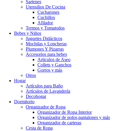
Sartenes
Utensilios De Cocina
Cucharones
Cuchillos
Afilador
Termos y Tomatodos
Bebes y Niños
Juguetes Didácticos
Mochilas y Loncheras
Plumones Y Pizarras
Accesorios para bebes
Articulos de Aseo
Collets y Ganchos
Gorros y más
Otros
Hogar
Artículos para Baño
Artículos de Lavandería
Decohogar
Dormitorio
Organizador de Ropa
Organizador de Ropa Interior
Organizador de polos,pantalones y más
Organizador de carteras
Cesta de Ropa