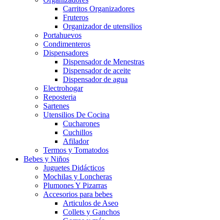
Carritos Organizadores
Fruteros
Organizador de utensilios
Portahuevos
Condimenteros
Dispensadores
Dispensador de Menestras
Dispensador de aceite
Dispensador de agua
Electrohogar
Reposteria
Sartenes
Utensilios De Cocina
Cucharones
Cuchillos
Afilador
Termos y Tomatodos
Bebes y Niños
Juguetes Didácticos
Mochilas y Loncheras
Plumones Y Pizarras
Accesorios para bebes
Articulos de Aseo
Collets y Ganchos