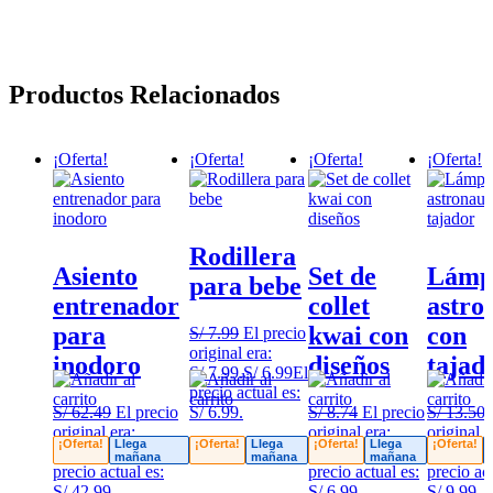
Productos Relacionados
¡Oferta!
¡Oferta!
¡Oferta!
¡Oferta!
Rodillera
Asiento
Set de
Lámp
para bebe
entrenador
collet
astro
para
kwai con
con
S/
7.99
El precio
original era:
inodoro
diseños
tajad
S/ 7.99.
S/
6.99
El
precio actual es:
S/
62.49
El precio
S/ 6.99.
S/
8.74
El precio
S/
13.50
original era:
original era:
original e
¡Oferta!
Llega
¡Oferta!
Llega
¡Oferta!
Llega
¡Oferta!
S/ 62.49.
S/
42.99
El
S/ 8.74.
S/
6.99
El
S/ 13.50.
mañana
mañana
mañana
precio actual es:
precio actual es:
precio act
S/ 42.99.
S/ 6.99.
S/ 9.99.