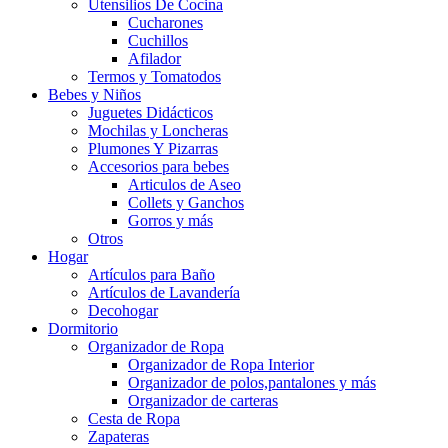
Utensilios De Cocina
Cucharones
Cuchillos
Afilador
Termos y Tomatodos
Bebes y Niños
Juguetes Didácticos
Mochilas y Loncheras
Plumones Y Pizarras
Accesorios para bebes
Articulos de Aseo
Collets y Ganchos
Gorros y más
Otros
Hogar
Artículos para Baño
Artículos de Lavandería
Decohogar
Dormitorio
Organizador de Ropa
Organizador de Ropa Interior
Organizador de polos,pantalones y más
Organizador de carteras
Cesta de Ropa
Zapateras