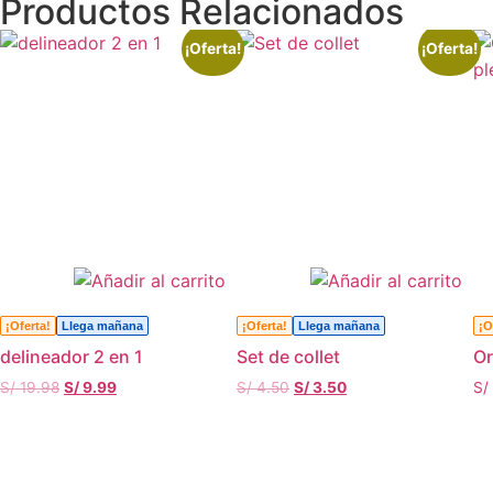
Productos Relacionados
¡Oferta!
¡Oferta!
¡Oferta!
Llega mañana
¡Oferta!
Llega mañana
¡O
delineador 2 en 1
Set de collet
Or
S/
19.98
S/
9.99
S/
4.50
S/
3.50
S/