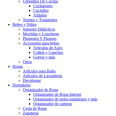
Utensilios De Cocina
Cucharones
Cuchillos
Afilador
Termos y Tomatodos
Bebes y Niños
Juguetes Didácticos
Mochilas y Loncheras
Plumones Y Pizarras
Accesorios para bebes
Articulos de Aseo
Collets y Ganchos
Gorros y más
Otros
Hogar
Artículos para Baño
Artículos de Lavandería
Decohogar
Dormitorio
Organizador de Ropa
Organizador de Ropa Interior
Organizador de polos,pantalones y más
Organizador de carteras
Cesta de Ropa
Zapateras