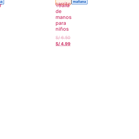
na
mañana
r
Toalla
de
manos
para
niños
S/
6.50
S/
4.99