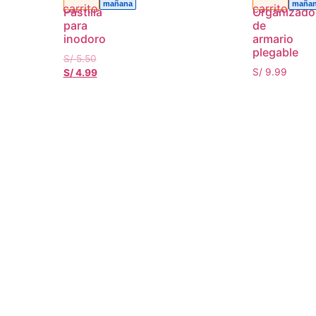
mañana
maña
Pastilla
Organizado
para
de
inodoro
armario
plegable
S/
5.50
S/
9.99
S/
4.99