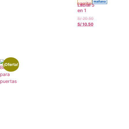
mañana
Labial 5
en 1
S/
20.50
S/
10.50
¡Oferta!