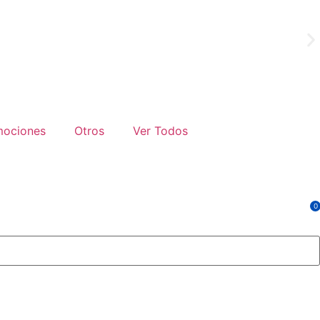
¡GR
mociones
Otros
Ver Todos
0