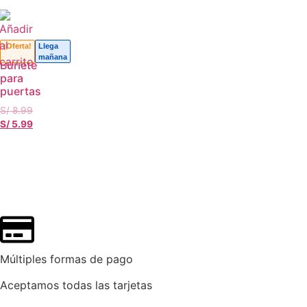
¡Oferta!
Llega
mañana
Burlete
para
puertas
S/
8.99
S/
5.99
Múltiples formas de pago
Aceptamos todas las tarjetas