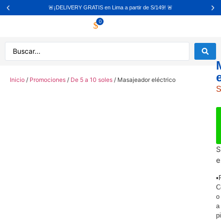
🚨¡DELIVERY GRATIS en Lima a partir de S/149! 🚨
0
Inicio
/
Promociones
/
De 5 a 10 soles
/ Masajeador eléctrico
S
S
e
▪
C
o
a
p