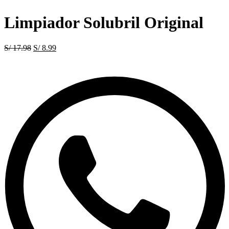
Limpiador Solubril Original
S/
17.98
El
S/
8.99
El
precio
precio
original
actual
era:
es:
S/ 17.98.
S/ 8.99.