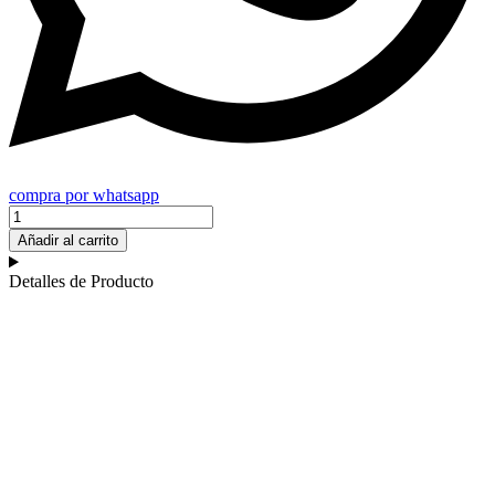
compra por whatsapp
Limpiador
Solubril
Añadir al carrito
Original
cantidad
Detalles de Producto