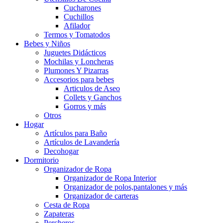
Cucharones
Cuchillos
Afilador
Termos y Tomatodos
Bebes y Niños
Juguetes Didácticos
Mochilas y Loncheras
Plumones Y Pizarras
Accesorios para bebes
Articulos de Aseo
Collets y Ganchos
Gorros y más
Otros
Hogar
Artículos para Baño
Artículos de Lavandería
Decohogar
Dormitorio
Organizador de Ropa
Organizador de Ropa Interior
Organizador de polos,pantalones y más
Organizador de carteras
Cesta de Ropa
Zapateras
Percheros