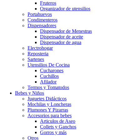
Fruteros
Organizador de utensilios
Portahuevos
Condimenteros
Dispensadores
Dispensador de Menestras
Dispensador de aceite
Dispensador de agua
Electrohogar
Reposteria
Sartenes
Utensilios De Cocina
Cucharones
Cuchillos
Afilador
Termos y Tomatodos
Bebes y Niños
Juguetes Didácticos
Mochilas y Loncheras
Plumones Y Pizarras
Accesorios para bebes
Articulos de Aseo
Collets y Ganchos
Gorros y más
Otros