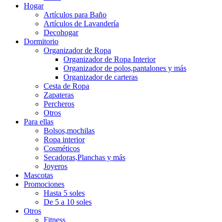
Hogar
Artículos para Baño
Artículos de Lavandería
Decohogar
Dormitorio
Organizador de Ropa
Organizador de Ropa Interior
Organizador de polos,pantalones y más
Organizador de carteras
Cesta de Ropa
Zapateras
Percheros
Otros
Para ellas
Bolsos,mochilas
Ropa interior
Cosméticos
Secadoras,Planchas y más
Joyeros
Mascotas
Promociones
Hasta 5 soles
De 5 a 10 soles
Otros
Fitness