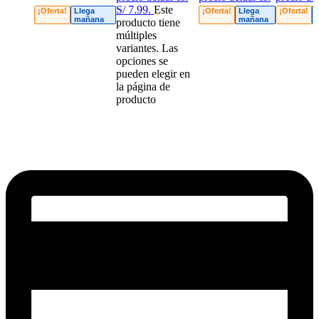
S/ 7.99.
Este
S/ 5.99.
S/ 6.99.
¡Oferta!
Llega
¡Oferta!
Llega
¡Oferta!
mañana
mañana
producto tiene
múltiples
variantes. Las
opciones se
pueden elegir en
la página de
producto
Sin existencias