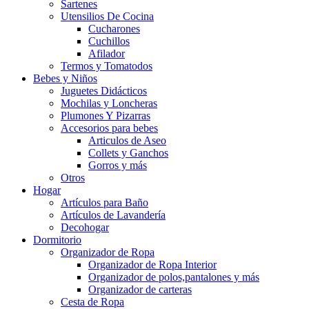
Sartenes
Utensilios De Cocina
Cucharones
Cuchillos
Afilador
Termos y Tomatodos
Bebes y Niños
Juguetes Didácticos
Mochilas y Loncheras
Plumones Y Pizarras
Accesorios para bebes
Articulos de Aseo
Collets y Ganchos
Gorros y más
Otros
Hogar
Artículos para Baño
Artículos de Lavandería
Decohogar
Dormitorio
Organizador de Ropa
Organizador de Ropa Interior
Organizador de polos,pantalones y más
Organizador de carteras
Cesta de Ropa