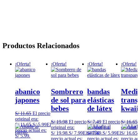
Productos Relacionados
¡Oferta!
¡Oferta!
¡Oferta!
¡Oferta!
abanico
Sombrero
bandas
Medi
japones
de sol para
elásticas
trans
bebes
de látex
kwaii
S/
11.65
El precio
original era:
S/
19.98
El precio
S/
7.49
El precio
S/
16.65
S/ 11.65.
S/
5.99
El
original era:
original era:
original e
precio actual es:
S/ 19.98.
S/
7.99
El
S/ 7.49.
S/
5.99
El
S/ 16.65.
S/ 5.99.
precio actual es:
precio actual es:
precio act