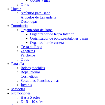
Gorros y más
Otros
Hogar
Artículos para Baño
Artículos de Lavandería
Decohogar
Dormitorio
Organizador de Ropa
Organizador de Ropa Interior
Organizador de polos,pantalones y más
Organizador de carteras
Cesta de Ropa
Zapateras
Percheros
Otros
Para ellas
Bolsos,mochilas
Ropa interior
Cosméticos
Secadoras,Planchas y más
Joyeros
Mascotas
Promociones
Hasta 5 soles
De 5 a 10 soles