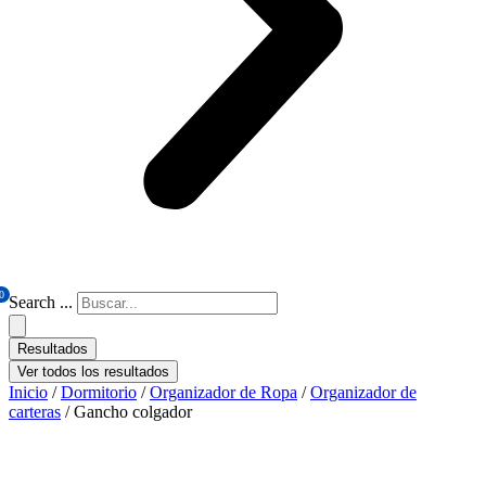
0
Search ...
Resultados
Ver todos los resultados
Inicio
/
Dormitorio
/
Organizador de Ropa
/
Organizador de
carteras
/ Gancho colgador