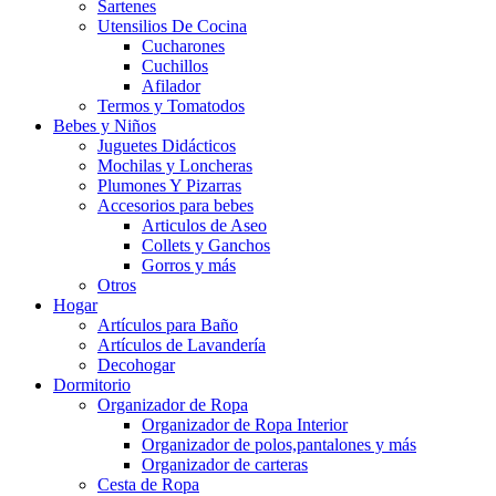
Sartenes
Utensilios De Cocina
Cucharones
Cuchillos
Afilador
Termos y Tomatodos
Bebes y Niños
Juguetes Didácticos
Mochilas y Loncheras
Plumones Y Pizarras
Accesorios para bebes
Articulos de Aseo
Collets y Ganchos
Gorros y más
Otros
Hogar
Artículos para Baño
Artículos de Lavandería
Decohogar
Dormitorio
Organizador de Ropa
Organizador de Ropa Interior
Organizador de polos,pantalones y más
Organizador de carteras
Cesta de Ropa