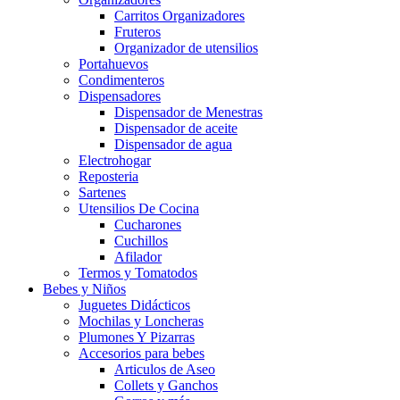
Carritos Organizadores
Fruteros
Organizador de utensilios
Portahuevos
Condimenteros
Dispensadores
Dispensador de Menestras
Dispensador de aceite
Dispensador de agua
Electrohogar
Reposteria
Sartenes
Utensilios De Cocina
Cucharones
Cuchillos
Afilador
Termos y Tomatodos
Bebes y Niños
Juguetes Didácticos
Mochilas y Loncheras
Plumones Y Pizarras
Accesorios para bebes
Articulos de Aseo
Collets y Ganchos