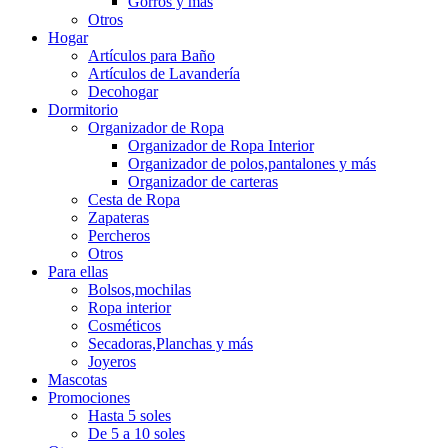
Gorros y más
Otros
Hogar
Artículos para Baño
Artículos de Lavandería
Decohogar
Dormitorio
Organizador de Ropa
Organizador de Ropa Interior
Organizador de polos,pantalones y más
Organizador de carteras
Cesta de Ropa
Zapateras
Percheros
Otros
Para ellas
Bolsos,mochilas
Ropa interior
Cosméticos
Secadoras,Planchas y más
Joyeros
Mascotas
Promociones
Hasta 5 soles
De 5 a 10 soles