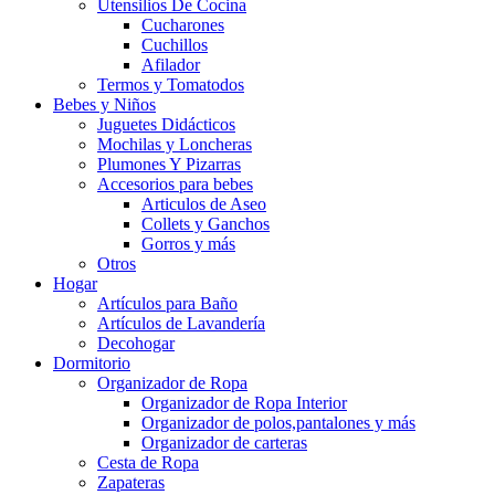
Utensilios De Cocina
Cucharones
Cuchillos
Afilador
Termos y Tomatodos
Bebes y Niños
Juguetes Didácticos
Mochilas y Loncheras
Plumones Y Pizarras
Accesorios para bebes
Articulos de Aseo
Collets y Ganchos
Gorros y más
Otros
Hogar
Artículos para Baño
Artículos de Lavandería
Decohogar
Dormitorio
Organizador de Ropa
Organizador de Ropa Interior
Organizador de polos,pantalones y más
Organizador de carteras
Cesta de Ropa
Zapateras