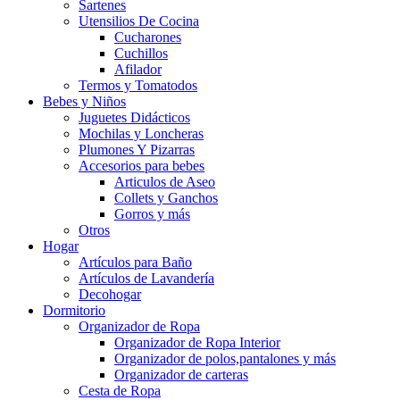
Sartenes
Utensilios De Cocina
Cucharones
Cuchillos
Afilador
Termos y Tomatodos
Bebes y Niños
Juguetes Didácticos
Mochilas y Loncheras
Plumones Y Pizarras
Accesorios para bebes
Articulos de Aseo
Collets y Ganchos
Gorros y más
Otros
Hogar
Artículos para Baño
Artículos de Lavandería
Decohogar
Dormitorio
Organizador de Ropa
Organizador de Ropa Interior
Organizador de polos,pantalones y más
Organizador de carteras
Cesta de Ropa