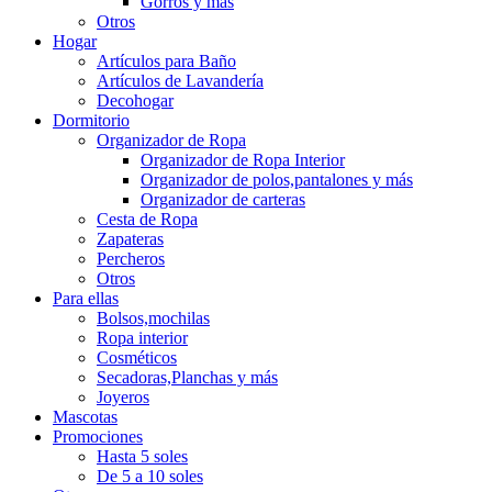
Gorros y más
Otros
Hogar
Artículos para Baño
Artículos de Lavandería
Decohogar
Dormitorio
Organizador de Ropa
Organizador de Ropa Interior
Organizador de polos,pantalones y más
Organizador de carteras
Cesta de Ropa
Zapateras
Percheros
Otros
Para ellas
Bolsos,mochilas
Ropa interior
Cosméticos
Secadoras,Planchas y más
Joyeros
Mascotas
Promociones
Hasta 5 soles
De 5 a 10 soles