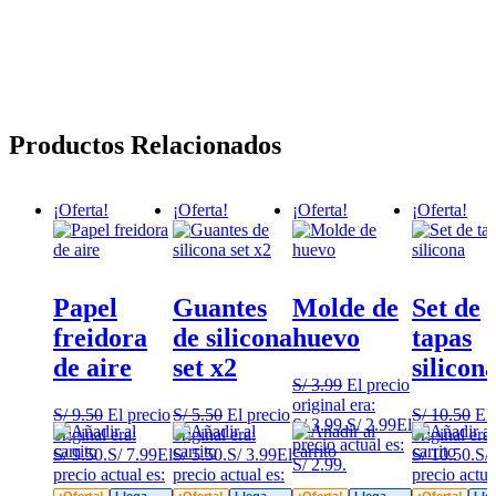
Productos Relacionados
¡Oferta!
¡Oferta!
¡Oferta!
¡Oferta!
Papel
Guantes
Molde de
Set de
freidora
de silicona
huevo
tapas
de aire
set x2
silicon
S/
3.99
El precio
original era:
S/
9.50
El precio
S/
5.50
El precio
S/
10.50
El 
S/ 3.99.
S/
2.99
El
original era:
original era:
original era:
precio actual es:
S/ 9.50.
S/
7.99
El
S/ 5.50.
S/
3.99
El
S/ 10.50.
S/
S/ 2.99.
precio actual es:
precio actual es:
precio actua
S/ 7.99.
S/ 3.99.
S/ 6.99.