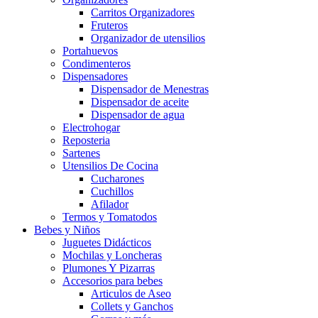
Carritos Organizadores
Fruteros
Organizador de utensilios
Portahuevos
Condimenteros
Dispensadores
Dispensador de Menestras
Dispensador de aceite
Dispensador de agua
Electrohogar
Reposteria
Sartenes
Utensilios De Cocina
Cucharones
Cuchillos
Afilador
Termos y Tomatodos
Bebes y Niños
Juguetes Didácticos
Mochilas y Loncheras
Plumones Y Pizarras
Accesorios para bebes
Articulos de Aseo
Collets y Ganchos