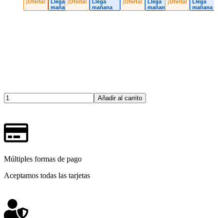
¡Oferta!
Llega
¡Oferta!
Llega
¡Oferta!
Llega
¡Oferta!
Llega
mañana
mañana
mañana
mañana
Añadir al carrito
Múltiples formas de pago
Aceptamos todas las tarjetas