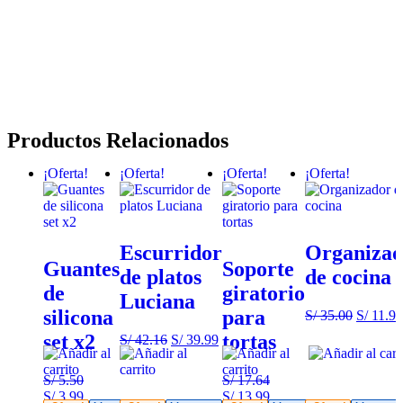
Productos Relacionados
¡Oferta!
¡Oferta!
¡Oferta!
¡Oferta!
Escurridor
Organizad
Guantes
Soporte
de platos
de cocina
de
giratorio
Luciana
silicona
para
S/
35.00
S/
11.99
set x2
tortas
S/
42.16
S/
39.99
S/
5.50
S/
17.64
S/
3.99
S/
13.99