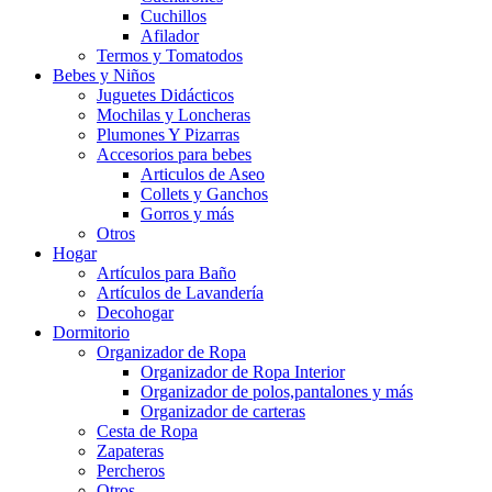
Cuchillos
Afilador
Termos y Tomatodos
Bebes y Niños
Juguetes Didácticos
Mochilas y Loncheras
Plumones Y Pizarras
Accesorios para bebes
Articulos de Aseo
Collets y Ganchos
Gorros y más
Otros
Hogar
Artículos para Baño
Artículos de Lavandería
Decohogar
Dormitorio
Organizador de Ropa
Organizador de Ropa Interior
Organizador de polos,pantalones y más
Organizador de carteras
Cesta de Ropa
Zapateras
Percheros
Otros