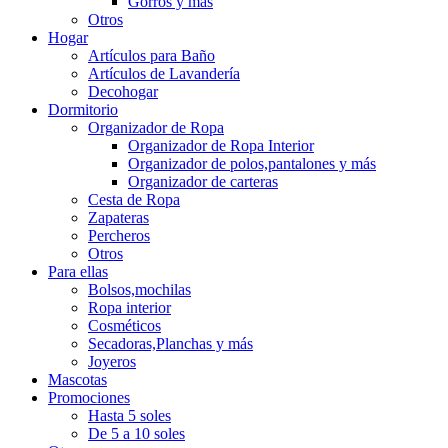
Gorros y más
Otros
Hogar
Artículos para Baño
Artículos de Lavandería
Decohogar
Dormitorio
Organizador de Ropa
Organizador de Ropa Interior
Organizador de polos,pantalones y más
Organizador de carteras
Cesta de Ropa
Zapateras
Percheros
Otros
Para ellas
Bolsos,mochilas
Ropa interior
Cosméticos
Secadoras,Planchas y más
Joyeros
Mascotas
Promociones
Hasta 5 soles
De 5 a 10 soles