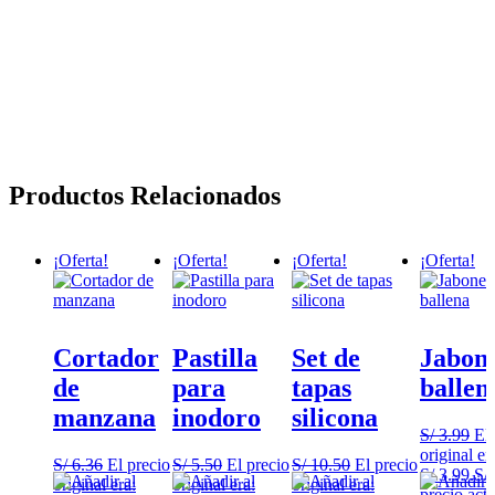
Productos Relacionados
¡Oferta!
¡Oferta!
¡Oferta!
¡Oferta!
Cortador
Pastilla
Set de
Jabon
de
para
tapas
ballen
manzana
inodoro
silicona
S/
3.99
El 
original er
S/
6.36
El precio
S/
5.50
El precio
S/
10.50
El precio
S/ 3.99.
S/
original era:
original era:
original era:
precio actu