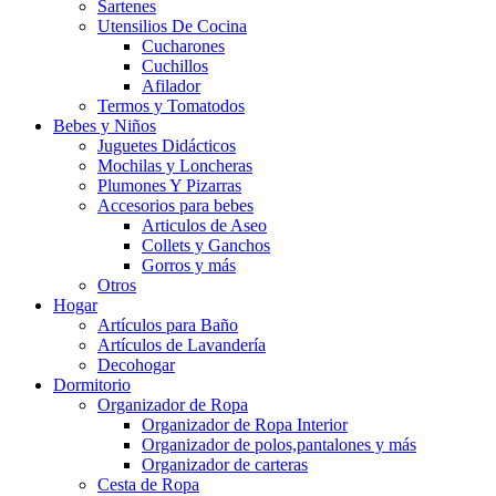
Sartenes
Utensilios De Cocina
Cucharones
Cuchillos
Afilador
Termos y Tomatodos
Bebes y Niños
Juguetes Didácticos
Mochilas y Loncheras
Plumones Y Pizarras
Accesorios para bebes
Articulos de Aseo
Collets y Ganchos
Gorros y más
Otros
Hogar
Artículos para Baño
Artículos de Lavandería
Decohogar
Dormitorio
Organizador de Ropa
Organizador de Ropa Interior
Organizador de polos,pantalones y más
Organizador de carteras
Cesta de Ropa