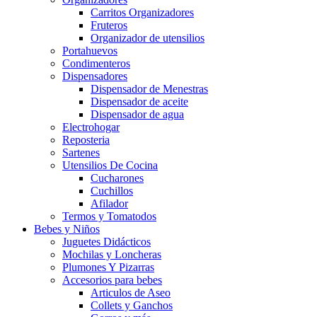
Carritos Organizadores
Fruteros
Organizador de utensilios
Portahuevos
Condimenteros
Dispensadores
Dispensador de Menestras
Dispensador de aceite
Dispensador de agua
Electrohogar
Reposteria
Sartenes
Utensilios De Cocina
Cucharones
Cuchillos
Afilador
Termos y Tomatodos
Bebes y Niños
Juguetes Didácticos
Mochilas y Loncheras
Plumones Y Pizarras
Accesorios para bebes
Articulos de Aseo
Collets y Ganchos