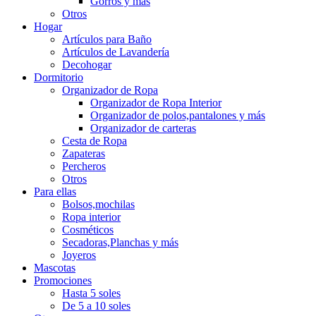
Gorros y más
Otros
Hogar
Artículos para Baño
Artículos de Lavandería
Decohogar
Dormitorio
Organizador de Ropa
Organizador de Ropa Interior
Organizador de polos,pantalones y más
Organizador de carteras
Cesta de Ropa
Zapateras
Percheros
Otros
Para ellas
Bolsos,mochilas
Ropa interior
Cosméticos
Secadoras,Planchas y más
Joyeros
Mascotas
Promociones
Hasta 5 soles
De 5 a 10 soles