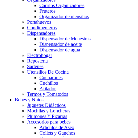
Carritos Organizadores
Fruteros
Organizador de utensilios
Portahuevos
Condimenteros
Dispensadores
Dispensador de Menestras
Dispensador de aceite
Dispensador de agua
Electrohogar
Reposteria
Sartenes
Utensilios De Cocina
Cucharones
Cuchillos
Afilador
Termos y Tomatodos
Bebes y Niños
Juguetes Didácticos
Mochilas y Loncheras
Plumones Y Pizarras
Accesorios para bebes
Articulos de Aseo
Collets y Ganchos