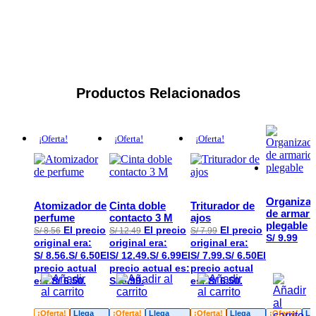
Productos Relacionados
¡Oferta!
¡Oferta!
¡Oferta!
Organiza
Atomizador de
Cinta doble
Triturador de
de armari
perfume
contacto 3 M
ajos
plegable
El precio
El precio
El precio
S/
8.56
S/
12.49
S/
7.99
S/
9.99
original era:
original era:
original era:
S/ 8.56.
S/
6.50
El
S/ 12.49.
S/
6.99
El
S/ 7.99.
S/
6.50
El
precio actual
precio actual es:
precio actual
es: S/ 6.50.
S/ 6.99.
es: S/ 6.50.
¡Oferta!
Llega
¡Oferta!
Llega
¡Oferta!
Llega
¡Oferta!
Ll