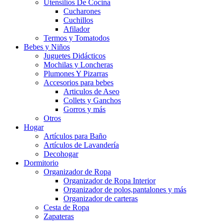
Utensilios De Cocina
Cucharones
Cuchillos
Afilador
Termos y Tomatodos
Bebes y Niños
Juguetes Didácticos
Mochilas y Loncheras
Plumones Y Pizarras
Accesorios para bebes
Articulos de Aseo
Collets y Ganchos
Gorros y más
Otros
Hogar
Artículos para Baño
Artículos de Lavandería
Decohogar
Dormitorio
Organizador de Ropa
Organizador de Ropa Interior
Organizador de polos,pantalones y más
Organizador de carteras
Cesta de Ropa
Zapateras