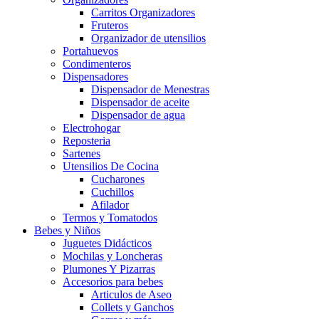
Carritos Organizadores
Fruteros
Organizador de utensilios
Portahuevos
Condimenteros
Dispensadores
Dispensador de Menestras
Dispensador de aceite
Dispensador de agua
Electrohogar
Reposteria
Sartenes
Utensilios De Cocina
Cucharones
Cuchillos
Afilador
Termos y Tomatodos
Bebes y Niños
Juguetes Didácticos
Mochilas y Loncheras
Plumones Y Pizarras
Accesorios para bebes
Articulos de Aseo
Collets y Ganchos