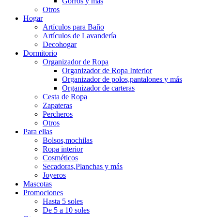
Gorros y más
Otros
Hogar
Artículos para Baño
Artículos de Lavandería
Decohogar
Dormitorio
Organizador de Ropa
Organizador de Ropa Interior
Organizador de polos,pantalones y más
Organizador de carteras
Cesta de Ropa
Zapateras
Percheros
Otros
Para ellas
Bolsos,mochilas
Ropa interior
Cosméticos
Secadoras,Planchas y más
Joyeros
Mascotas
Promociones
Hasta 5 soles
De 5 a 10 soles