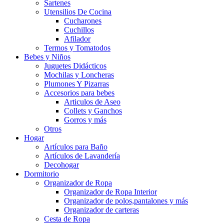
Sartenes
Utensilios De Cocina
Cucharones
Cuchillos
Afilador
Termos y Tomatodos
Bebes y Niños
Juguetes Didácticos
Mochilas y Loncheras
Plumones Y Pizarras
Accesorios para bebes
Articulos de Aseo
Collets y Ganchos
Gorros y más
Otros
Hogar
Artículos para Baño
Artículos de Lavandería
Decohogar
Dormitorio
Organizador de Ropa
Organizador de Ropa Interior
Organizador de polos,pantalones y más
Organizador de carteras
Cesta de Ropa