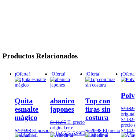
Productos Relacionados
¡Oferta!
¡Oferta!
¡Oferta!
¡Oferta!
Polvo
Quita
abanico
Top con
esmalte
japones
tiras sin
S/
18.99
original 
mágico
costura
S/ 18.99
S/
11.65
El precio
precio a
original era:
S/
19.98
El precio
S/
20.98
El precio
S/ 14.99
S/ 11.65.
S/
5.99
El
original era:
original era: