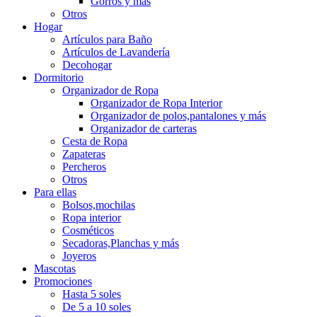
Gorros y más
Otros
Hogar
Artículos para Baño
Artículos de Lavandería
Decohogar
Dormitorio
Organizador de Ropa
Organizador de Ropa Interior
Organizador de polos,pantalones y más
Organizador de carteras
Cesta de Ropa
Zapateras
Percheros
Otros
Para ellas
Bolsos,mochilas
Ropa interior
Cosméticos
Secadoras,Planchas y más
Joyeros
Mascotas
Promociones
Hasta 5 soles
De 5 a 10 soles