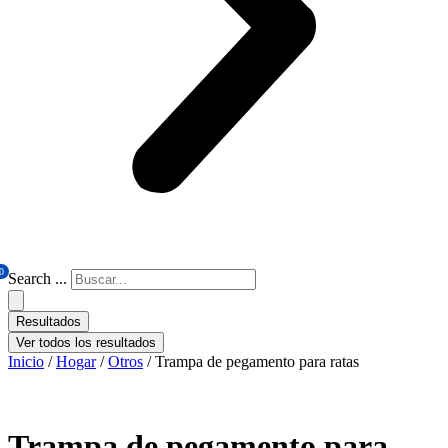
0
Search ...
Resultados
Ver todos los resultados
Inicio
/
Hogar
/
Otros
/ Trampa de pegamento para ratas
Trampa de pegamento para