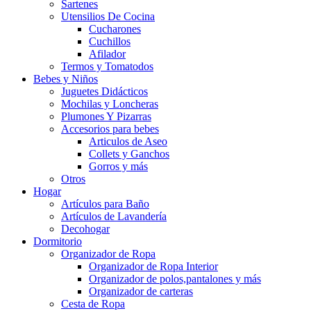
Sartenes
Utensilios De Cocina
Cucharones
Cuchillos
Afilador
Termos y Tomatodos
Bebes y Niños
Juguetes Didácticos
Mochilas y Loncheras
Plumones Y Pizarras
Accesorios para bebes
Articulos de Aseo
Collets y Ganchos
Gorros y más
Otros
Hogar
Artículos para Baño
Artículos de Lavandería
Decohogar
Dormitorio
Organizador de Ropa
Organizador de Ropa Interior
Organizador de polos,pantalones y más
Organizador de carteras
Cesta de Ropa