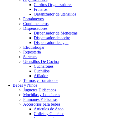
Carritos Organizadores
Fruteros
Organizador de utensilios
Portahuevos
Condimenteros
Dispensadores
Dispensador de Menestras
Dispensador de aceite
Dispensador de agua
Electrohogar
Reposteria
Sartenes
Utensilios De Cocina
Cucharones
Cuchillos
Afilador
Termos y Tomatodos
Bebes y Niños
Juguetes Didácticos
Mochilas y Loncheras
Plumones Y Pizarras
Accesorios para bebes
Articulos de Aseo
Collets y Ganchos