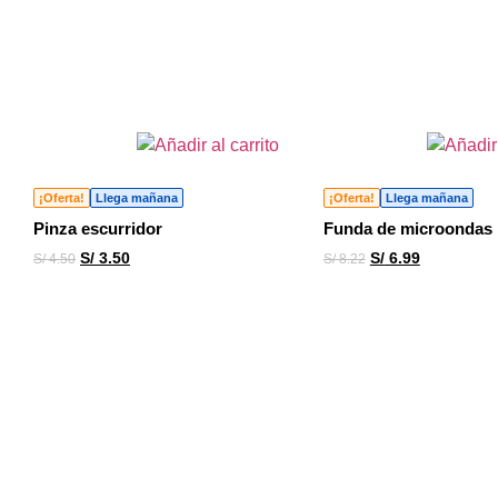
¡Oferta!
Llega mañana
¡Oferta!
Llega mañana
Pinza escurridor
Funda de microondas
S/
3.50
S/
6.99
S/
4.50
S/
8.22