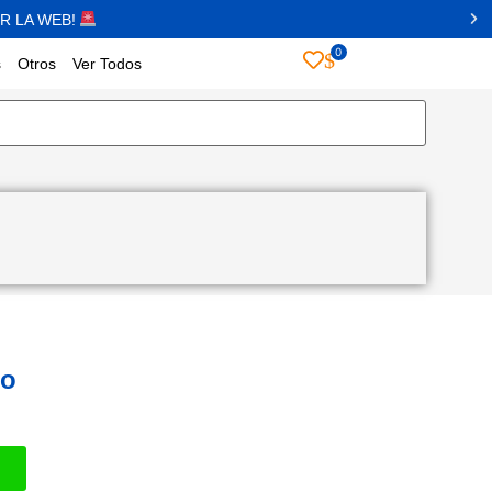
R LA WEB!
0
s
Otros
Ver Todos
ro