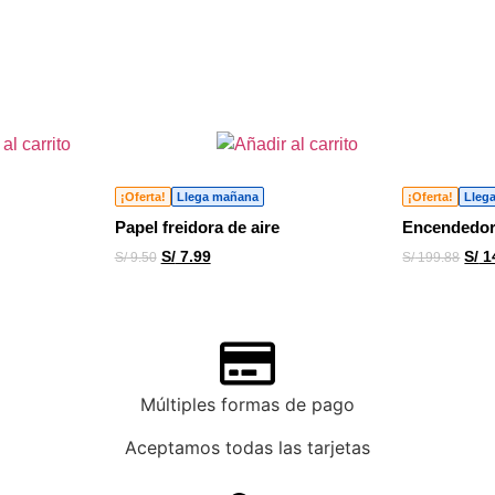
¡Oferta!
Llega mañana
¡Oferta!
Lleg
Papel freidora de aire
Encendedor 
S/
7.99
S/
1
S/
9.50
S/
199.88
Múltiples formas de pago
Aceptamos todas las tarjetas