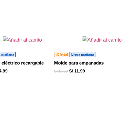
a mañana
¡Oferta!
Llega mañana
eléctrico recargable
Molde para empanadas
4.99
S/
11.99
S/
13.99