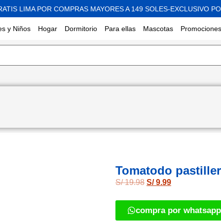
RATIS LIMA POR COMPRAS MAYORES A 149 SOLES-EXCLUSIVO PO
s y Niños
Hogar
Dormitorio
Para ellas
Mascotas
Promocione
Tomatodo pastille
S/
19.98
S/
9.99
compra por whatsapp