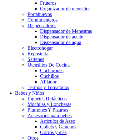
Fruteros
Organizador de utensilios
Portahuevos
Condimenteros
Dispensadores
Dispensador de Menestras
Dispensador de aceite
Dispensador de agua
Electrohogar
Reposteria
Sartenes
Utensilios De Cocina
Cucharones
Cuchillos
Afilador
Termos y Tomatodos
Bebes y Niños
Juguetes Didácticos
Mochilas y Loncheras
Plumones Y Pizarras
Accesorios para bebes
Articulos de Aseo
Collets y Ganchos
Gorros y más
Otros