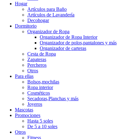
Hogar
Artículos para Baño
Artículos de Lavandería
Decohogar
Dormitorio
Organizador de Ropa
Organizador de Ropa Interior
Organizador de polos,pantalones y más
Organizador de carteras
Cesta de Ropa
Zapateras
Percheros
Otros
Para ellas
Bolsos,mochilas
Ropa interior
Cosméticos
Secadoras,Planchas y más
Joyeros
Mascotas
Promociones
Hasta 5 soles
De 5 a 10 soles
Otros
Fitness