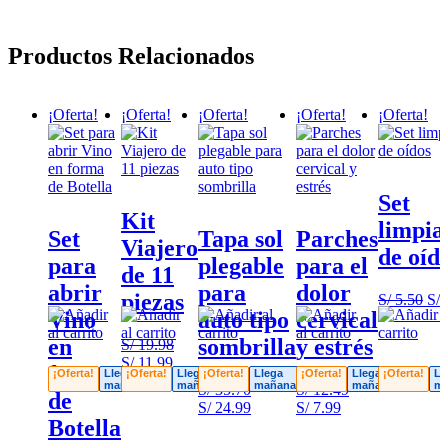
Productos Relacionados
¡Oferta!
¡Oferta!
¡Oferta!
¡Oferta!
¡Oferta!
Set
Kit
limpia
Set
Tapa sol
Parches
Viajero
de oíd
para
plegable
para el
de 11
abrir
para
dolor
piezas
El
S/
5.50
S/
4
Vino
auto tipo
cervical
pre
ori
en
sombrilla
y estrés
S/
19.98
era
El
El
S/
11.99
forma
S/ 
¡Oferta!
Llega
¡Oferta!
Llega
¡Oferta!
Llega
¡Oferta!
Llega
¡Oferta!
Ll
precio
precio
mañana
mañana
mañana
mañana
ma
S/
35.70
S/
12.49
de
original
actual
El
El
El
El
S/
24.99
S/
7.99
era:
es:
Botella
precio
precio
precio
precio
S/ 19.98.
S/ 11.99.
original
actual
original
actual