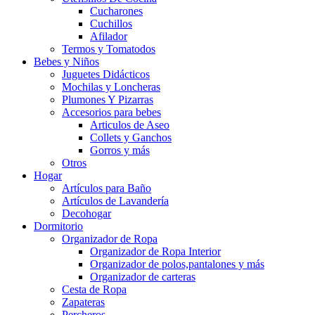
Cucharones
Cuchillos
Afilador
Termos y Tomatodos
Bebes y Niños
Juguetes Didácticos
Mochilas y Loncheras
Plumones Y Pizarras
Accesorios para bebes
Articulos de Aseo
Collets y Ganchos
Gorros y más
Otros
Hogar
Artículos para Baño
Artículos de Lavandería
Decohogar
Dormitorio
Organizador de Ropa
Organizador de Ropa Interior
Organizador de polos,pantalones y más
Organizador de carteras
Cesta de Ropa
Zapateras
Percheros