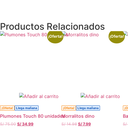
Productos Relacionados
¡Oferta!
¡Oferta!
¡Oferta!
Llega mañana
¡Oferta!
Llega mañana
¡O
Plumones Touch 80 unidades
Morralitos dino
Ba
S/
75.00
S/
34.99
S/
14.98
S/
7.99
S/