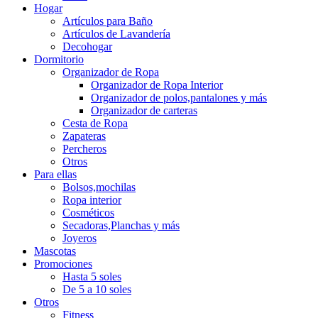
Hogar
Artículos para Baño
Artículos de Lavandería
Decohogar
Dormitorio
Organizador de Ropa
Organizador de Ropa Interior
Organizador de polos,pantalones y más
Organizador de carteras
Cesta de Ropa
Zapateras
Percheros
Otros
Para ellas
Bolsos,mochilas
Ropa interior
Cosméticos
Secadoras,Planchas y más
Joyeros
Mascotas
Promociones
Hasta 5 soles
De 5 a 10 soles
Otros
Fitness