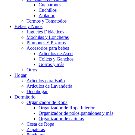
Cucharones
Cuchillos
Afilador
Termos y Tomatodos
Bebes y Niños
Juguetes Didácticos
Mochilas y Loncheras
Plumones Y Pizarras
Accesorios para bebes
Articulos de Aseo
Collets y Ganchos
Gorros y más
Otros
Hogar
Artículos para Baño
Artículos de Lavandería
Decohogar
Dormitorio
Organizador de Ropa
Organizador de Ropa Interior
Organizador de polos,pantalones y más
Organizador de carteras
Cesta de Ropa
Zapateras
Percheros