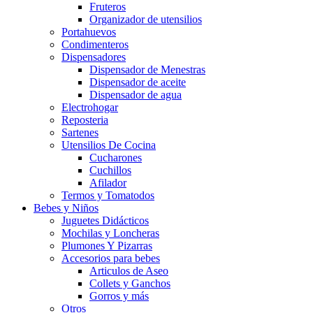
Fruteros
Organizador de utensilios
Portahuevos
Condimenteros
Dispensadores
Dispensador de Menestras
Dispensador de aceite
Dispensador de agua
Electrohogar
Reposteria
Sartenes
Utensilios De Cocina
Cucharones
Cuchillos
Afilador
Termos y Tomatodos
Bebes y Niños
Juguetes Didácticos
Mochilas y Loncheras
Plumones Y Pizarras
Accesorios para bebes
Articulos de Aseo
Collets y Ganchos
Gorros y más
Otros