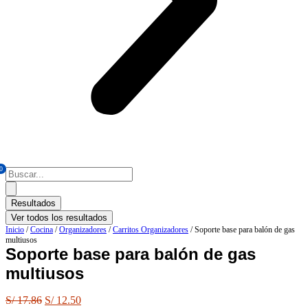
0
Search
...
Resultados
Ver todos los resultados
Inicio
/
Cocina
/
Organizadores
/
Carritos Organizadores
/ Soporte base para balón de gas
multiusos
Soporte base para balón de gas
multiusos
El
El
S/
17.86
S/
12.50