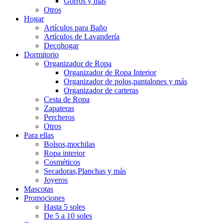
Gorros y más
Otros
Hogar
Artículos para Baño
Artículos de Lavandería
Decohogar
Dormitorio
Organizador de Ropa
Organizador de Ropa Interior
Organizador de polos,pantalones y más
Organizador de carteras
Cesta de Ropa
Zapateras
Percheros
Otros
Para ellas
Bolsos,mochilas
Ropa interior
Cosméticos
Secadoras,Planchas y más
Joyeros
Mascotas
Promociones
Hasta 5 soles
De 5 a 10 soles