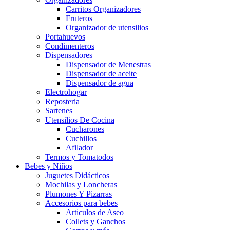
Carritos Organizadores
Fruteros
Organizador de utensilios
Portahuevos
Condimenteros
Dispensadores
Dispensador de Menestras
Dispensador de aceite
Dispensador de agua
Electrohogar
Reposteria
Sartenes
Utensilios De Cocina
Cucharones
Cuchillos
Afilador
Termos y Tomatodos
Bebes y Niños
Juguetes Didácticos
Mochilas y Loncheras
Plumones Y Pizarras
Accesorios para bebes
Articulos de Aseo
Collets y Ganchos