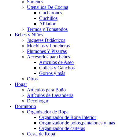
Sartenes
Utensilios De Cocina
Cucharones
Cuchillos
Afilador
Termos y Tomatodos
Bebes y Niños
Juguetes Didácticos
Mochilas y Loncheras
Plumones Y Pizarras
Accesorios para bebes
Articulos de Aseo
Collets y Ganchos
Gorros y más
Otros
Hogar
Artículos para Baño
Artículos de Lavandería
Decohogar
Dormitorio
Organizador de Ropa
Organizador de Ropa Interior
Organizador de polos,pantalones y más
Organizador de carteras
Cesta de Ropa