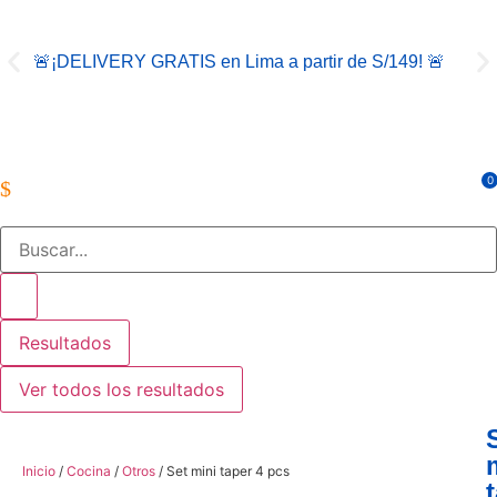
🚨¡DELIVERY GRATIS en Lima a partir de S/149! 🚨
👨‍
0
Resultados
Ver todos los resultados
Inicio
/
Cocina
/
Otros
/ Set mini taper 4 pcs