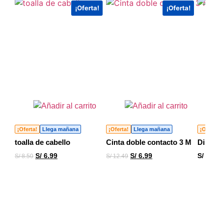
¡Oferta!
¡Oferta!
¡Oferta!
Llega mañana
¡Oferta!
Llega mañana
¡Oferta
toalla de cabello
Cinta doble contacto 3 M
Dispen
S/
6.99
S/
6.99
S/
7.99
S/
8.50
S/
12.49