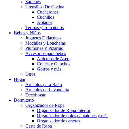
Sartenes
Utensilios De Cocina
Cucharones
Cuchillos
Afilador
Termos y Tomatodos
Bebes y Niños
Juguetes Didácticos
Mochilas y Loncheras
Plumones Y Pizarras
Accesorios para bebes
Articulos de Aseo
Collets y Ganchos
Gorros y más
Otros
Hogar
Artículos para Baño
Artículos de Lavandería
Decohogar
Dormitorio
Organizador de Ropa
Organizador de Ropa Interior
Organizador de polos,pantalones y más
Organizador de carteras
Cesta de Ropa