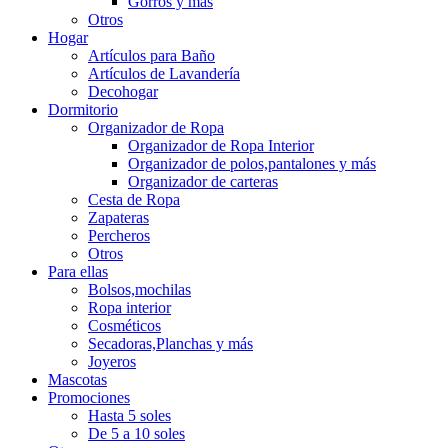
Gorros y más
Otros
Hogar
Artículos para Baño
Artículos de Lavandería
Decohogar
Dormitorio
Organizador de Ropa
Organizador de Ropa Interior
Organizador de polos,pantalones y más
Organizador de carteras
Cesta de Ropa
Zapateras
Percheros
Otros
Para ellas
Bolsos,mochilas
Ropa interior
Cosméticos
Secadoras,Planchas y más
Joyeros
Mascotas
Promociones
Hasta 5 soles
De 5 a 10 soles