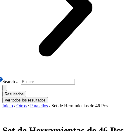
0
Search ...
Resultados
Ver todos los resultados
Inicio
/
Otros
/
Para ellos
/ Set de Herramientas de 46 Pcs
Set de Herramientas de 46 Pcs