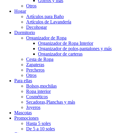
Gorros y más
Otros
Hogar
Artículos para Baño
Artículos de Lavandería
Decohogar
Dormitorio
Organizador de Ropa
Organizador de Ropa Interior
Organizador de polos,pantalones y más
Organizador de carteras
Cesta de Ropa
Zapateras
Percheros
Otros
Para ellas
Bolsos,mochilas
Ropa interior
Cosméticos
Secadoras,Planchas y más
Joyeros
Mascotas
Promociones
Hasta 5 soles
De 5 a 10 soles