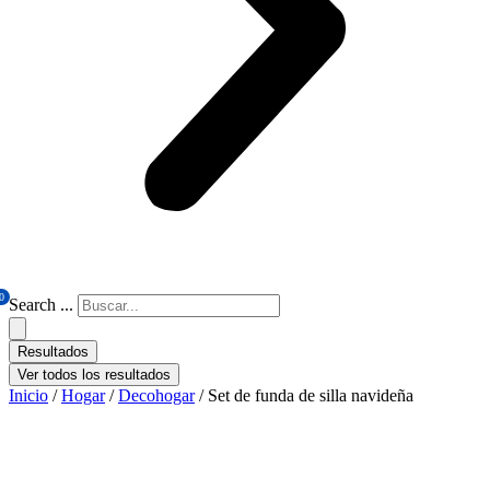
0
Search ...
Resultados
Ver todos los resultados
Inicio
/
Hogar
/
Decohogar
/ Set de funda de silla navideña