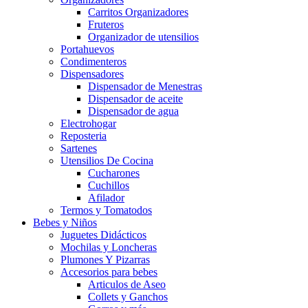
Carritos Organizadores
Fruteros
Organizador de utensilios
Portahuevos
Condimenteros
Dispensadores
Dispensador de Menestras
Dispensador de aceite
Dispensador de agua
Electrohogar
Reposteria
Sartenes
Utensilios De Cocina
Cucharones
Cuchillos
Afilador
Termos y Tomatodos
Bebes y Niños
Juguetes Didácticos
Mochilas y Loncheras
Plumones Y Pizarras
Accesorios para bebes
Articulos de Aseo
Collets y Ganchos