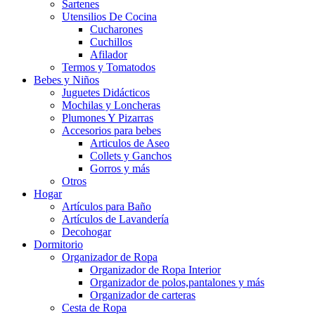
Sartenes
Utensilios De Cocina
Cucharones
Cuchillos
Afilador
Termos y Tomatodos
Bebes y Niños
Juguetes Didácticos
Mochilas y Loncheras
Plumones Y Pizarras
Accesorios para bebes
Articulos de Aseo
Collets y Ganchos
Gorros y más
Otros
Hogar
Artículos para Baño
Artículos de Lavandería
Decohogar
Dormitorio
Organizador de Ropa
Organizador de Ropa Interior
Organizador de polos,pantalones y más
Organizador de carteras
Cesta de Ropa