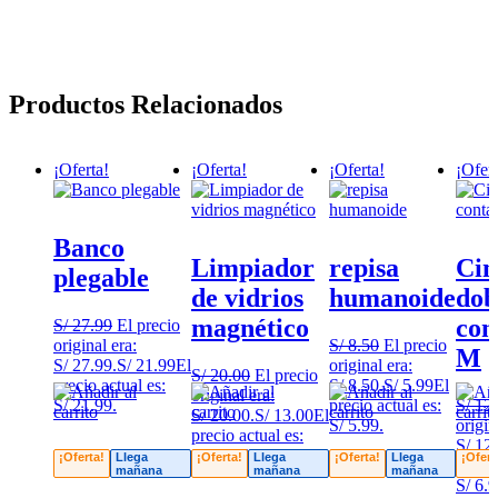
Productos Relacionados
¡Oferta!
¡Oferta!
¡Oferta!
¡Ofert
Banco
Limpiador
repisa
Cin
plegable
de vidrios
humanoide
dob
magnético
con
S/
27.99
El precio
original era:
S/
8.50
El precio
M
S/ 27.99.
S/
21.99
El
original era:
S/
20.00
El precio
precio actual es:
S/ 8.50.
S/
5.99
El
original era:
S/ 21.99.
precio actual es:
S/
12.
S/ 20.00.
S/
13.00
El
S/ 5.99.
origin
precio actual es:
S/ 12.
S/ 13.00.
¡Oferta!
Llega
¡Oferta!
Llega
¡Oferta!
Llega
¡Ofert
precio
mañana
mañana
mañana
S/ 6.9