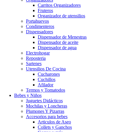
Carritos Organizadores
Fruteros
Organizador de utensilios
Portahuevos
Condimenteros
Dispensadores
Dispensador de Menestras
Dispensador de aceite
Dispensador de agua
Electrohogar
Reposteria
Sartenes
Utensilios De Cocina
Cucharones
Cuchillos
Afilador
Termos y Tomatodos
Bebes y Niños
Juguetes Didácticos
Mochilas y Loncheras
Plumones Y Pizarras
Accesorios para bebes
Articulos de Aseo
Collets y Ganchos