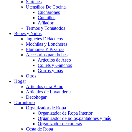
Sartenes
Utensilios De Cocina
Cucharones
Cuchillos
Afilador
Termos y Tomatodos
Bebes y Niños
Juguetes Didácticos
Mochilas y Loncheras
Plumones Y Pizarras
Accesorios para bebes
Articulos de Aseo
Collets y Ganchos
Gorros y más
Otros
Hogar
Artículos para Baño
Artículos de Lavandería
Decohogar
Dormitorio
Organizador de Ropa
Organizador de Ropa Interior
Organizador de polos,pantalones y más
Organizador de carteras
Cesta de Ropa