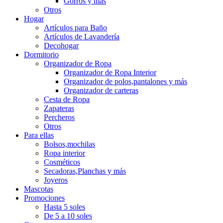
Gorros y más
Otros
Hogar
Artículos para Baño
Artículos de Lavandería
Decohogar
Dormitorio
Organizador de Ropa
Organizador de Ropa Interior
Organizador de polos,pantalones y más
Organizador de carteras
Cesta de Ropa
Zapateras
Percheros
Otros
Para ellas
Bolsos,mochilas
Ropa interior
Cosméticos
Secadoras,Planchas y más
Joyeros
Mascotas
Promociones
Hasta 5 soles
De 5 a 10 soles