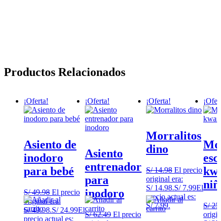
Productos Relacionados
¡Oferta!
¡Oferta!
¡Oferta!
¡Ofer
Morralitos
Asiento de
Mo
dino
Asiento
inodoro
esc
entrenador
para bebé
kwa
S/
14.98
El precio
para
original era:
niñ
S/ 14.98.
S/
7.99
El
inodoro
S/
49.98
El precio
precio actual es:
original era:
S/ 7.99.
S/
25
S/ 49.98.
S/
24.99
El
S/
62.49
El precio
origin
precio actual es: