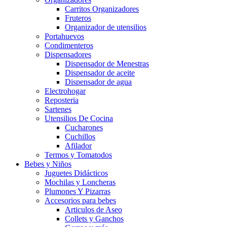
Carritos Organizadores
Fruteros
Organizador de utensilios
Portahuevos
Condimenteros
Dispensadores
Dispensador de Menestras
Dispensador de aceite
Dispensador de agua
Electrohogar
Reposteria
Sartenes
Utensilios De Cocina
Cucharones
Cuchillos
Afilador
Termos y Tomatodos
Bebes y Niños
Juguetes Didácticos
Mochilas y Loncheras
Plumones Y Pizarras
Accesorios para bebes
Articulos de Aseo
Collets y Ganchos