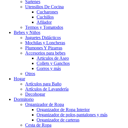
Sartenes
Utensilios De Cocina
Cucharones
Cuchillos
Afilador
Termos y Tomatodos
Bebes y Niños
Juguetes Didácticos
Mochilas y Loncheras
Plumones Y Pizarras
Accesorios para bebes
Articulos de Aseo
Collets y Ganchos
Gorros y más
Otros
Hogar
Artículos para Baño
Artículos de Lavandería
Decohogar
Dormitorio
Organizador de Ropa
Organizador de Ropa Interior
Organizador de polos,pantalones y más
Organizador de carteras
Cesta de Ropa