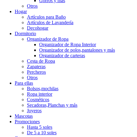
Gorros y más
Otros
Hogar
Artículos para Baño
Artículos de Lavandería
Decohogar
Dormitorio
Organizador de Ropa
Organizador de Ropa Interior
Organizador de polos,pantalones y más
Organizador de carteras
Cesta de Ropa
Zapateras
Percheros
Otros
Para ellas
Bolsos,mochilas
Ropa interior
Cosméticos
Secadoras,Planchas y más
Joyeros
Mascotas
Promociones
Hasta 5 soles
De 5 a 10 soles