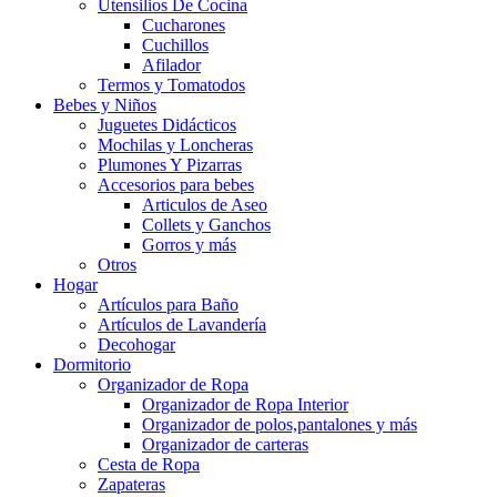
Utensilios De Cocina
Cucharones
Cuchillos
Afilador
Termos y Tomatodos
Bebes y Niños
Juguetes Didácticos
Mochilas y Loncheras
Plumones Y Pizarras
Accesorios para bebes
Articulos de Aseo
Collets y Ganchos
Gorros y más
Otros
Hogar
Artículos para Baño
Artículos de Lavandería
Decohogar
Dormitorio
Organizador de Ropa
Organizador de Ropa Interior
Organizador de polos,pantalones y más
Organizador de carteras
Cesta de Ropa
Zapateras