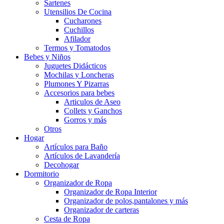
Sartenes
Utensilios De Cocina
Cucharones
Cuchillos
Afilador
Termos y Tomatodos
Bebes y Niños
Juguetes Didácticos
Mochilas y Loncheras
Plumones Y Pizarras
Accesorios para bebes
Articulos de Aseo
Collets y Ganchos
Gorros y más
Otros
Hogar
Artículos para Baño
Artículos de Lavandería
Decohogar
Dormitorio
Organizador de Ropa
Organizador de Ropa Interior
Organizador de polos,pantalones y más
Organizador de carteras
Cesta de Ropa