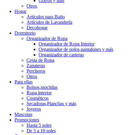
Gorros y más
Otros
Hogar
Artículos para Baño
Artículos de Lavandería
Decohogar
Dormitorio
Organizador de Ropa
Organizador de Ropa Interior
Organizador de polos,pantalones y más
Organizador de carteras
Cesta de Ropa
Zapateras
Percheros
Otros
Para ellas
Bolsos,mochilas
Ropa interior
Cosméticos
Secadoras,Planchas y más
Joyeros
Mascotas
Promociones
Hasta 5 soles
De 5 a 10 soles