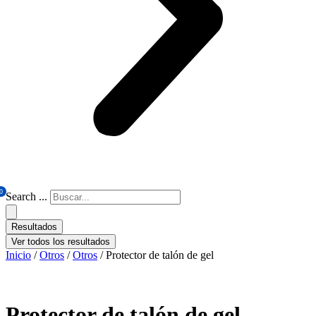
0
Search ...
Resultados
Ver todos los resultados
Inicio
/
Otros
/
Otros
/ Protector de talón de gel
Protector de talón de gel