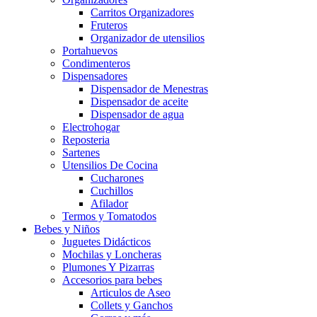
Carritos Organizadores
Fruteros
Organizador de utensilios
Portahuevos
Condimenteros
Dispensadores
Dispensador de Menestras
Dispensador de aceite
Dispensador de agua
Electrohogar
Reposteria
Sartenes
Utensilios De Cocina
Cucharones
Cuchillos
Afilador
Termos y Tomatodos
Bebes y Niños
Juguetes Didácticos
Mochilas y Loncheras
Plumones Y Pizarras
Accesorios para bebes
Articulos de Aseo
Collets y Ganchos