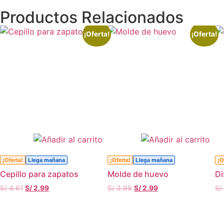
Productos Relacionados
¡Oferta!
¡Oferta!
¡Oferta!
Llega mañana
¡Oferta!
Llega mañana
¡O
Cepillo para zapatos
Molde de huevo
Di
S/
4.61
S/
2.99
S/
3.99
S/
2.99
S/