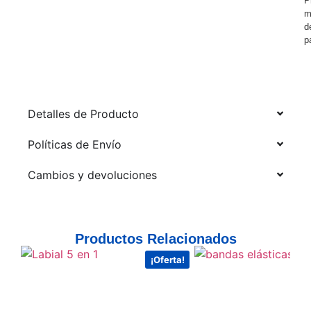
P
m
d
p
Detalles de Producto
Políticas de Envío
Cambios y devoluciones
Productos Relacionados
¡Oferta!