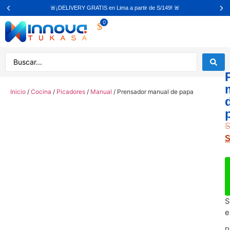
🚨¡DELIVERY GRATIS en Lima a partir de S/149! 🚨
0
Inicio
/
Cocina
/
Picadores
/
Manual
/ Prensador manual de papa
S
S
S
e