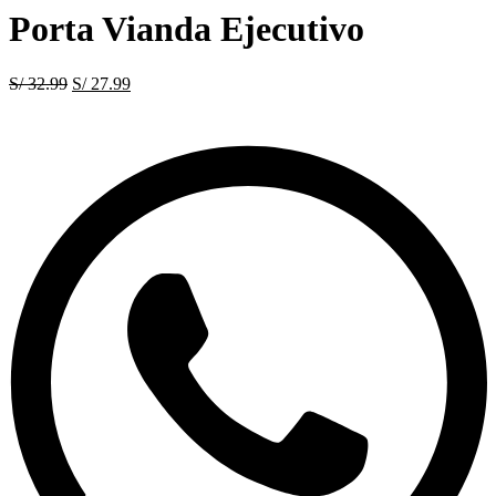
Porta Vianda Ejecutivo
S/
32.99
El
S/
27.99
El
precio
precio
original
actual
era:
es:
S/ 32.99.
S/ 27.99.