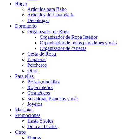
Hogar
Artículos para Baño
Artículos de Lavandería
Decohogar
Dormitorio
Organizador de Ropa
Organizador de Ropa Interior
Organizador de polos,pantalones y más
Organizador de carteras
Cesta de Ropa
Zapateras
Percheros
Otros
Para ellas
Bolsos,mochilas
Ropa interior
Cosméticos
Secadoras,Planchas y más
Joyeros
Mascotas
Promociones
Hasta 5 soles
De 5 a 10 soles
Otros
Fitness