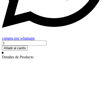
compra por whatsapp
Porta
Vianda
Añadir al carrito
Ejecutivo
cantidad
Detalles de Producto