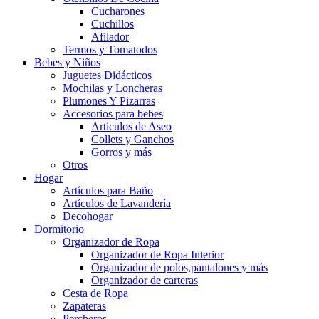
Cucharones
Cuchillos
Afilador
Termos y Tomatodos
Bebes y Niños
Juguetes Didácticos
Mochilas y Loncheras
Plumones Y Pizarras
Accesorios para bebes
Articulos de Aseo
Collets y Ganchos
Gorros y más
Otros
Hogar
Artículos para Baño
Artículos de Lavandería
Decohogar
Dormitorio
Organizador de Ropa
Organizador de Ropa Interior
Organizador de polos,pantalones y más
Organizador de carteras
Cesta de Ropa
Zapateras
Percheros