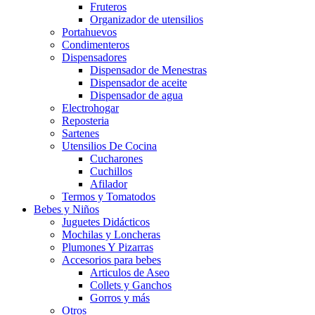
Fruteros
Organizador de utensilios
Portahuevos
Condimenteros
Dispensadores
Dispensador de Menestras
Dispensador de aceite
Dispensador de agua
Electrohogar
Reposteria
Sartenes
Utensilios De Cocina
Cucharones
Cuchillos
Afilador
Termos y Tomatodos
Bebes y Niños
Juguetes Didácticos
Mochilas y Loncheras
Plumones Y Pizarras
Accesorios para bebes
Articulos de Aseo
Collets y Ganchos
Gorros y más
Otros