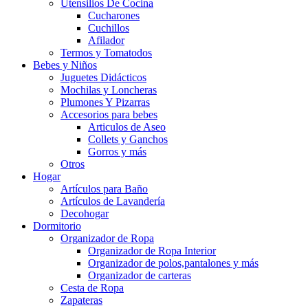
Utensilios De Cocina
Cucharones
Cuchillos
Afilador
Termos y Tomatodos
Bebes y Niños
Juguetes Didácticos
Mochilas y Loncheras
Plumones Y Pizarras
Accesorios para bebes
Articulos de Aseo
Collets y Ganchos
Gorros y más
Otros
Hogar
Artículos para Baño
Artículos de Lavandería
Decohogar
Dormitorio
Organizador de Ropa
Organizador de Ropa Interior
Organizador de polos,pantalones y más
Organizador de carteras
Cesta de Ropa
Zapateras