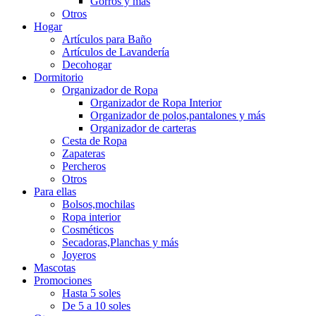
Gorros y más
Otros
Hogar
Artículos para Baño
Artículos de Lavandería
Decohogar
Dormitorio
Organizador de Ropa
Organizador de Ropa Interior
Organizador de polos,pantalones y más
Organizador de carteras
Cesta de Ropa
Zapateras
Percheros
Otros
Para ellas
Bolsos,mochilas
Ropa interior
Cosméticos
Secadoras,Planchas y más
Joyeros
Mascotas
Promociones
Hasta 5 soles
De 5 a 10 soles