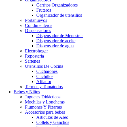
Carritos Organizadores
Fruteros
Organizador de utensilios
Portahuevos
Condimenteros
Dispensadores
Dispensador de Menestras
Dispensador de aceite
Dispensador de agua
Electrohogar
Reposteria
Sartenes
Utensilios De Cocina
Cucharones
Cuchillos
Afilador
Termos y Tomatodos
Bebes y Niños
Juguetes Didácticos
Mochilas y Loncheras
Plumones Y Pizarras
Accesorios para bebes
Articulos de Aseo
Collets y Ganchos