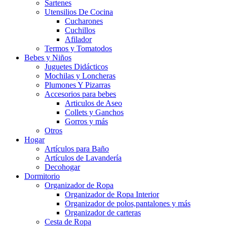
Sartenes
Utensilios De Cocina
Cucharones
Cuchillos
Afilador
Termos y Tomatodos
Bebes y Niños
Juguetes Didácticos
Mochilas y Loncheras
Plumones Y Pizarras
Accesorios para bebes
Articulos de Aseo
Collets y Ganchos
Gorros y más
Otros
Hogar
Artículos para Baño
Artículos de Lavandería
Decohogar
Dormitorio
Organizador de Ropa
Organizador de Ropa Interior
Organizador de polos,pantalones y más
Organizador de carteras
Cesta de Ropa