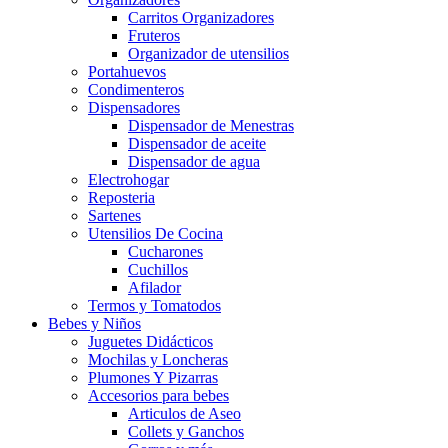
Carritos Organizadores
Fruteros
Organizador de utensilios
Portahuevos
Condimenteros
Dispensadores
Dispensador de Menestras
Dispensador de aceite
Dispensador de agua
Electrohogar
Reposteria
Sartenes
Utensilios De Cocina
Cucharones
Cuchillos
Afilador
Termos y Tomatodos
Bebes y Niños
Juguetes Didácticos
Mochilas y Loncheras
Plumones Y Pizarras
Accesorios para bebes
Articulos de Aseo
Collets y Ganchos