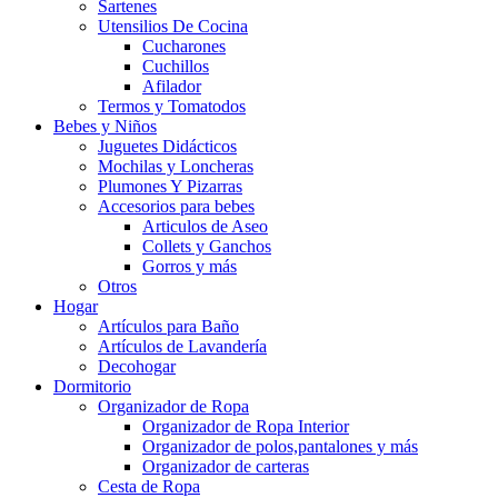
Sartenes
Utensilios De Cocina
Cucharones
Cuchillos
Afilador
Termos y Tomatodos
Bebes y Niños
Juguetes Didácticos
Mochilas y Loncheras
Plumones Y Pizarras
Accesorios para bebes
Articulos de Aseo
Collets y Ganchos
Gorros y más
Otros
Hogar
Artículos para Baño
Artículos de Lavandería
Decohogar
Dormitorio
Organizador de Ropa
Organizador de Ropa Interior
Organizador de polos,pantalones y más
Organizador de carteras
Cesta de Ropa