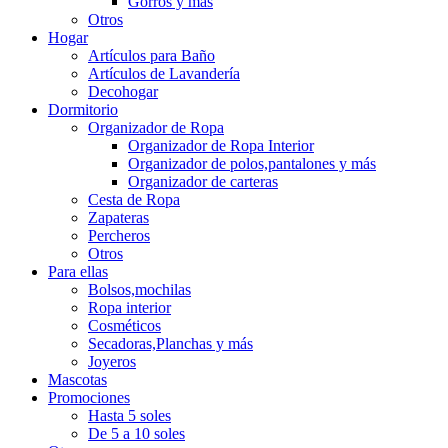
Gorros y más
Otros
Hogar
Artículos para Baño
Artículos de Lavandería
Decohogar
Dormitorio
Organizador de Ropa
Organizador de Ropa Interior
Organizador de polos,pantalones y más
Organizador de carteras
Cesta de Ropa
Zapateras
Percheros
Otros
Para ellas
Bolsos,mochilas
Ropa interior
Cosméticos
Secadoras,Planchas y más
Joyeros
Mascotas
Promociones
Hasta 5 soles
De 5 a 10 soles